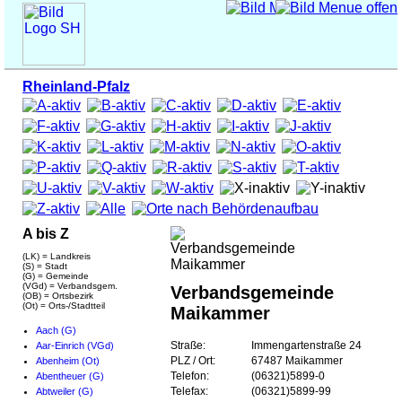
Rheinland-Pfalz
A bis Z
(LK) = Landkreis
(S) = Stadt
(G) = Gemeinde
(VGd) = Verbandsgem.
Verbandsgemeinde
(OB) = Ortsbezirk
(Ot) = Orts-/Stadtteil
Maikammer
Aach (G)
Aar-Einrich (VGd)
Straße:
Immengartenstraße 24
Abenheim (Ot)
PLZ / Ort:
67487 Maikammer
Abentheuer (G)
Telefon:
(06321)5899-0
Abtweiler (G)
Telefax:
(06321)5899-99