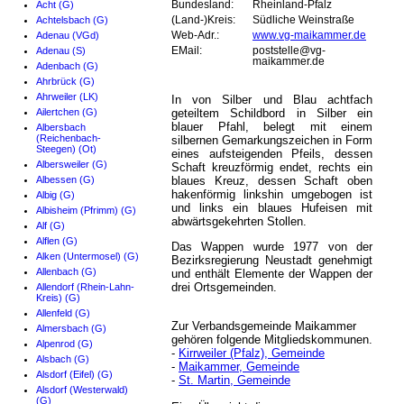
Acht (G)
Bundesland:
Rheinland-Pfalz
Achtelsbach (G)
(Land-)Kreis:
Südliche Weinstraße
Adenau (VGd)
Web-Adr.:
www.vg-maikammer.de
Adenau (S)
EMail:
poststelle@vg-
maikammer.de
Adenbach (G)
Ahrbrück (G)
Ahrweiler (LK)
In von Silber und Blau achtfach
Ailertchen (G)
geteiltem Schildbord in Silber ein
blauer Pfahl, belegt mit einem
Albersbach
(Reichenbach-
silbernen Gemarkungszeichen in Form
Steegen) (Ot)
eines aufsteigenden Pfeils, dessen
Albersweiler (G)
Schaft kreuzförmig endet, rechts ein
Albessen (G)
blaues Kreuz, dessen Schaft oben
hakenförmig linkshin umgebogen ist
Albig (G)
und links ein blaues Hufeisen mit
Albisheim (Pfrimm) (G)
abwärtsgekehrten Stollen.
Alf (G)
Alflen (G)
Das Wappen wurde 1977 von der
Alken (Untermosel) (G)
Bezirksregierung Neustadt genehmigt
Allenbach (G)
und enthält Elemente der Wappen der
drei Ortsgemeinden.
Allendorf (Rhein-Lahn-
Kreis) (G)
Allenfeld (G)
Zur Verbandsgemeinde Maikammer
Almersbach (G)
gehören folgende Mitgliedskommunen.
Alpenrod (G)
-
Kirrweiler (Pfalz), Gemeinde
Alsbach (G)
-
Maikammer, Gemeinde
Alsdorf (Eifel) (G)
-
St. Martin, Gemeinde
Alsdorf (Westerwald)
(G)