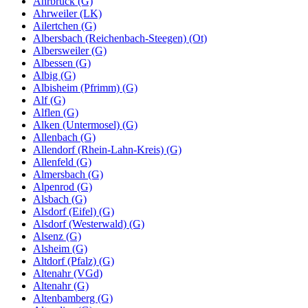
Ahrbrück (G)
Ahrweiler (LK)
Ailertchen (G)
Albersbach (Reichenbach-Steegen) (Ot)
Albersweiler (G)
Albessen (G)
Albig (G)
Albisheim (Pfrimm) (G)
Alf (G)
Alflen (G)
Alken (Untermosel) (G)
Allenbach (G)
Allendorf (Rhein-Lahn-Kreis) (G)
Allenfeld (G)
Almersbach (G)
Alpenrod (G)
Alsbach (G)
Alsdorf (Eifel) (G)
Alsdorf (Westerwald) (G)
Alsenz (G)
Alsheim (G)
Altdorf (Pfalz) (G)
Altenahr (VGd)
Altenahr (G)
Altenbamberg (G)