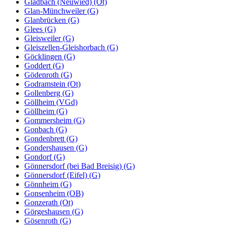
Gladbach (Neuwied) (Ot)
Glan-Münchweiler (G)
Glanbrücken (G)
Glees (G)
Gleisweiler (G)
Gleiszellen-Gleishorbach (G)
Göcklingen (G)
Goddert (G)
Gödenroth (G)
Godramstein (Ot)
Gollenberg (G)
Göllheim (VGd)
Göllheim (G)
Gommersheim (G)
Gonbach (G)
Gondenbrett (G)
Gondershausen (G)
Gondorf (G)
Gönnersdorf (bei Bad Breisig) (G)
Gönnersdorf (Eifel) (G)
Gönnheim (G)
Gonsenheim (OB)
Gonzerath (Ot)
Görgeshausen (G)
Gösenroth (G)