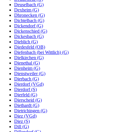
Deuselbach (G)
Dexheim (G)
Dhronecken (G)
Dichtelbach (G)
Dickendorf (G)
Dickenschied (G)
Dickesbach (G)
Dieblich (G)
Diedesfeld (OB)
Diefenbach (bei Wittlich) (G)
Dielkirchen (G)
Dienethal (G)
Dienheim (G)
Dienstweiler (G)
Dierbach (G)
Dierdorf (VGd)
Dierdorf (S)
Dierfeld (G)
Dierscheid (G)
Diethardt (G)
Dietrichingen (G)
Diez (VGd)
Diez (S)
Dill (G)
Dillendorf (G)