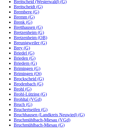
Breitscheid (Westerwald) (G)
Breitscheidt (G)
Bremberg (G)
Bremm (G)
Brenk (G)
Bretthausen (G)
Bretzenheim (G)
Bretzenheim (OB)
Breunigweiler (G)
Brey (G)
Briedel (G)
Brieden (G)
Briedern (G)
Brimingen (G)
Brimingen (Ot)
Brockscheid (G)
Brodenbach (G)
Brohl (G)
Brohl-Lützing (G)
Brohltal (VGd)
Bruch (G)
Bruchertseifen (G)
Bruchhausen (Landkreis Neuwied) (G)
Bruchmühlbach-Miesau (VGd)
Bruchmühlbach-Miesau (G)