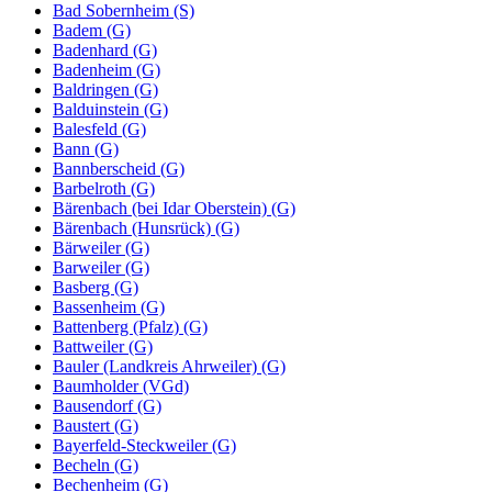
Bad Sobernheim (S)
Badem (G)
Badenhard (G)
Badenheim (G)
Baldringen (G)
Balduinstein (G)
Balesfeld (G)
Bann (G)
Bannberscheid (G)
Barbelroth (G)
Bärenbach (bei Idar Oberstein) (G)
Bärenbach (Hunsrück) (G)
Bärweiler (G)
Barweiler (G)
Basberg (G)
Bassenheim (G)
Battenberg (Pfalz) (G)
Battweiler (G)
Bauler (Landkreis Ahrweiler) (G)
Baumholder (VGd)
Bausendorf (G)
Baustert (G)
Bayerfeld-Steckweiler (G)
Becheln (G)
Bechenheim (G)