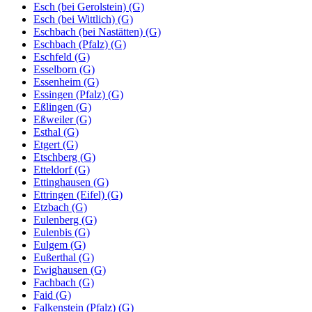
Esch (bei Gerolstein) (G)
Esch (bei Wittlich) (G)
Eschbach (bei Nastätten) (G)
Eschbach (Pfalz) (G)
Eschfeld (G)
Esselborn (G)
Essenheim (G)
Essingen (Pfalz) (G)
Eßlingen (G)
Eßweiler (G)
Esthal (G)
Etgert (G)
Etschberg (G)
Etteldorf (G)
Ettinghausen (G)
Ettringen (Eifel) (G)
Etzbach (G)
Eulenberg (G)
Eulenbis (G)
Eulgem (G)
Eußerthal (G)
Ewighausen (G)
Fachbach (G)
Faid (G)
Falkenstein (Pfalz) (G)