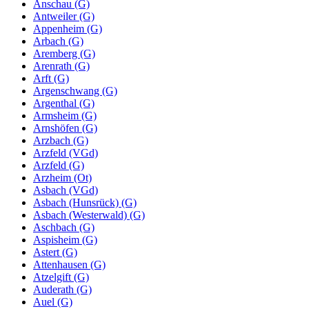
Anschau (G)
Antweiler (G)
Appenheim (G)
Arbach (G)
Aremberg (G)
Arenrath (G)
Arft (G)
Argenschwang (G)
Argenthal (G)
Armsheim (G)
Arnshöfen (G)
Arzbach (G)
Arzfeld (VGd)
Arzfeld (G)
Arzheim (Ot)
Asbach (VGd)
Asbach (Hunsrück) (G)
Asbach (Westerwald) (G)
Aschbach (G)
Aspisheim (G)
Astert (G)
Attenhausen (G)
Atzelgift (G)
Auderath (G)
Auel (G)