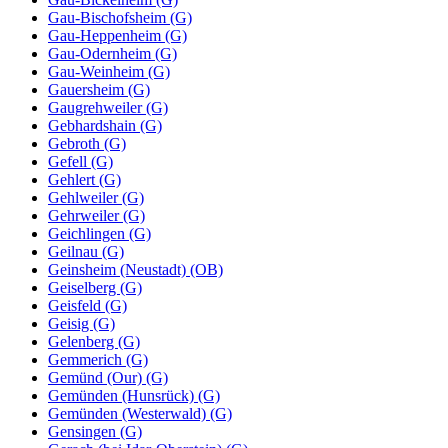
Gau-Bischofsheim (G)
Gau-Heppenheim (G)
Gau-Odernheim (G)
Gau-Weinheim (G)
Gauersheim (G)
Gaugrehweiler (G)
Gebhardshain (G)
Gebroth (G)
Gefell (G)
Gehlert (G)
Gehlweiler (G)
Gehrweiler (G)
Geichlingen (G)
Geilnau (G)
Geinsheim (Neustadt) (OB)
Geiselberg (G)
Geisfeld (G)
Geisig (G)
Gelenberg (G)
Gemmerich (G)
Gemünd (Our) (G)
Gemünden (Hunsrück) (G)
Gemünden (Westerwald) (G)
Gensingen (G)