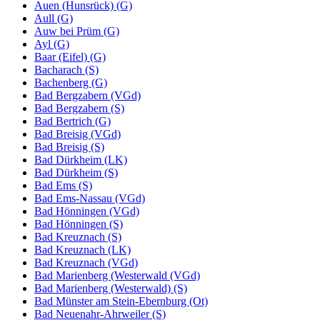
Auen (Hunsrück) (G)
Aull (G)
Auw bei Prüm (G)
Ayl (G)
Baar (Eifel) (G)
Bacharach (S)
Bachenberg (G)
Bad Bergzabern (VGd)
Bad Bergzabern (S)
Bad Bertrich (G)
Bad Breisig (VGd)
Bad Breisig (S)
Bad Dürkheim (LK)
Bad Dürkheim (S)
Bad Ems (S)
Bad Ems-Nassau (VGd)
Bad Hönningen (VGd)
Bad Hönningen (S)
Bad Kreuznach (S)
Bad Kreuznach (LK)
Bad Kreuznach (VGd)
Bad Marienberg (Westerwald (VGd)
Bad Marienberg (Westerwald) (S)
Bad Münster am Stein-Ebernburg (Ot)
Bad Neuenahr-Ahrweiler (S)