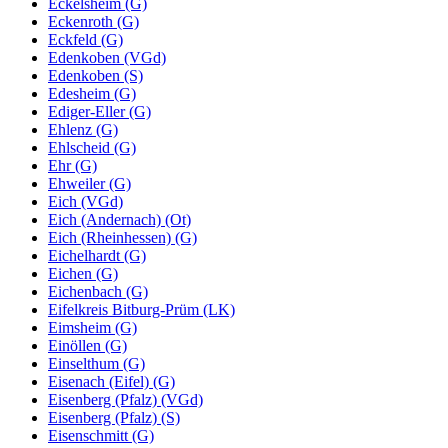
Eckelsheim (G)
Eckenroth (G)
Eckfeld (G)
Edenkoben (VGd)
Edenkoben (S)
Edesheim (G)
Ediger-Eller (G)
Ehlenz (G)
Ehlscheid (G)
Ehr (G)
Ehweiler (G)
Eich (VGd)
Eich (Andernach) (Ot)
Eich (Rheinhessen) (G)
Eichelhardt (G)
Eichen (G)
Eichenbach (G)
Eifelkreis Bitburg-Prüm (LK)
Eimsheim (G)
Einöllen (G)
Einselthum (G)
Eisenach (Eifel) (G)
Eisenberg (Pfalz) (VGd)
Eisenberg (Pfalz) (S)
Eisenschmitt (G)