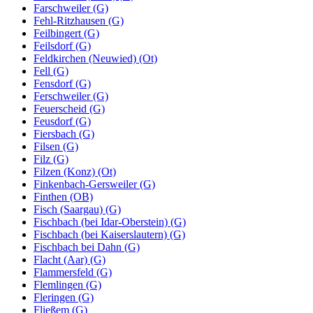
Farschweiler (G)
Fehl-Ritzhausen (G)
Feilbingert (G)
Feilsdorf (G)
Feldkirchen (Neuwied) (Ot)
Fell (G)
Fensdorf (G)
Ferschweiler (G)
Feuerscheid (G)
Feusdorf (G)
Fiersbach (G)
Filsen (G)
Filz (G)
Filzen (Konz) (Ot)
Finkenbach-Gersweiler (G)
Finthen (OB)
Fisch (Saargau) (G)
Fischbach (bei Idar-Oberstein) (G)
Fischbach (bei Kaiserslautern) (G)
Fischbach bei Dahn (G)
Flacht (Aar) (G)
Flammersfeld (G)
Flemlingen (G)
Fleringen (G)
Fließem (G)