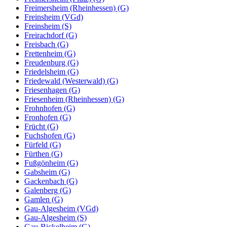
Freimersheim (Rheinhessen) (G)
Freinsheim (VGd)
Freinsheim (S)
Freirachdorf (G)
Freisbach (G)
Frettenheim (G)
Freudenburg (G)
Friedelsheim (G)
Friedewald (Westerwald) (G)
Friesenhagen (G)
Friesenheim (Rheinhessen) (G)
Frohnhofen (G)
Fronhofen (G)
Frücht (G)
Fuchshofen (G)
Fürfeld (G)
Fürthen (G)
Fußgönheim (G)
Gabsheim (G)
Gackenbach (G)
Galenberg (G)
Gamlen (G)
Gau-Algesheim (VGd)
Gau-Algesheim (S)
Gau-Bickelheim (G)