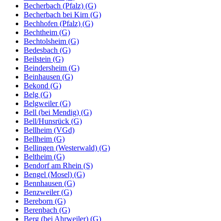
Becherbach (Pfalz) (G)
Becherbach bei Kirn (G)
Bechhofen (Pfalz) (G)
Bechtheim (G)
Bechtolsheim (G)
Bedesbach (G)
Beilstein (G)
Beindersheim (G)
Beinhausen (G)
Bekond (G)
Belg (G)
Belgweiler (G)
Bell (bei Mendig) (G)
Bell/Hunsrück (G)
Bellheim (VGd)
Bellheim (G)
Bellingen (Westerwald) (G)
Beltheim (G)
Bendorf am Rhein (S)
Bengel (Mosel) (G)
Bennhausen (G)
Benzweiler (G)
Bereborn (G)
Berenbach (G)
Berg (bei Ahrweiler) (G)