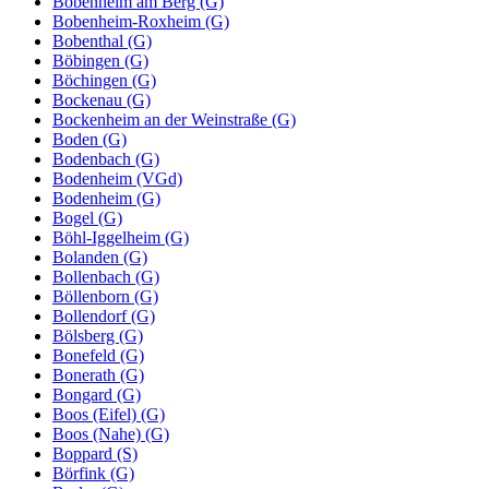
Bobenheim am Berg (G)
Bobenheim-Roxheim (G)
Bobenthal (G)
Böbingen (G)
Böchingen (G)
Bockenau (G)
Bockenheim an der Weinstraße (G)
Boden (G)
Bodenbach (G)
Bodenheim (VGd)
Bodenheim (G)
Bogel (G)
Böhl-Iggelheim (G)
Bolanden (G)
Bollenbach (G)
Böllenborn (G)
Bollendorf (G)
Bölsberg (G)
Bonefeld (G)
Bonerath (G)
Bongard (G)
Boos (Eifel) (G)
Boos (Nahe) (G)
Boppard (S)
Börfink (G)