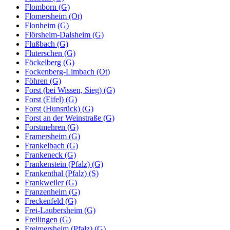
Flomborn (G)
Flomersheim (Ot)
Flonheim (G)
Flörsheim-Dalsheim (G)
Flußbach (G)
Fluterschen (G)
Föckelberg (G)
Fockenberg-Limbach (Ot)
Föhren (G)
Forst (bei Wissen, Sieg) (G)
Forst (Eifel) (G)
Forst (Hunsrück) (G)
Forst an der Weinstraße (G)
Forstmehren (G)
Framersheim (G)
Frankelbach (G)
Frankeneck (G)
Frankenstein (Pfalz) (G)
Frankenthal (Pfalz) (S)
Frankweiler (G)
Franzenheim (G)
Freckenfeld (G)
Frei-Laubersheim (G)
Freilingen (G)
Freimersheim (Pfalz) (G)