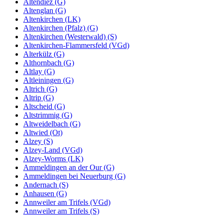
Altendiez (G)
Altenglan (G)
Altenkirchen (LK)
Altenkirchen (Pfalz) (G)
Altenkirchen (Westerwald) (S)
Altenkirchen-Flammersfeld (VGd)
Alterkülz (G)
Althornbach (G)
Altlay (G)
Altleiningen (G)
Altrich (G)
Altrip (G)
Altscheid (G)
Altstrimmig (G)
Altweidelbach (G)
Altwied (Ot)
Alzey (S)
Alzey-Land (VGd)
Alzey-Worms (LK)
Ammeldingen an der Our (G)
Ammeldingen bei Neuerburg (G)
Andernach (S)
Anhausen (G)
Annweiler am Trifels (VGd)
Annweiler am Trifels (S)