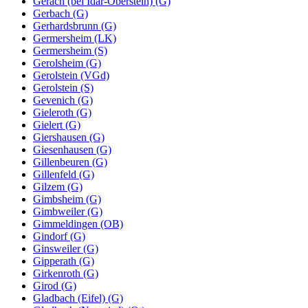
Gerach (bei Idar-Oberstein) (G)
Gerbach (G)
Gerhardsbrunn (G)
Germersheim (LK)
Germersheim (S)
Gerolsheim (G)
Gerolstein (VGd)
Gerolstein (S)
Gevenich (G)
Gieleroth (G)
Gielert (G)
Giershausen (G)
Giesenhausen (G)
Gillenbeuren (G)
Gillenfeld (G)
Gilzem (G)
Gimbsheim (G)
Gimbweiler (G)
Gimmeldingen (OB)
Gindorf (G)
Ginsweiler (G)
Gipperath (G)
Girkenroth (G)
Girod (G)
Gladbach (Eifel) (G)