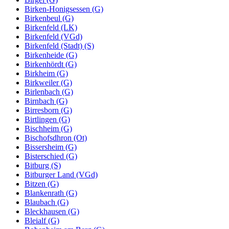
Birken-Honigsessen (G)
Birkenbeul (G)
Birkenfeld (LK)
Birkenfeld (VGd)
Birkenfeld (Stadt) (S)
Birkenheide (G)
Birkenhördt (G)
Birkheim (G)
Birkweiler (G)
Birlenbach (G)
Birnbach (G)
Birresborn (G)
Birtlingen (G)
Bischheim (G)
Bischofsdhron (Ot)
Bissersheim (G)
Bisterschied (G)
Bitburg (S)
Bitburger Land (VGd)
Bitzen (G)
Blankenrath (G)
Blaubach (G)
Bleckhausen (G)
Bleialf (G)