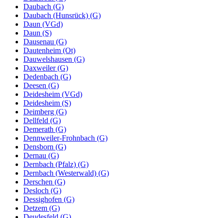
Daubach (G)
Daubach (Hunsrück) (G)
Daun (VGd)
Daun (S)
Dausenau (G)
Dautenheim (Ot)
Dauwelshausen (G)
Daxweiler (G)
Dedenbach (G)
Deesen (G)
Deidesheim (VGd)
Deidesheim (S)
Deimberg (G)
Dellfeld (G)
Demerath (G)
Dennweiler-Frohnbach (G)
Densborn (G)
Dernau (G)
Dernbach (Pfalz) (G)
Dernbach (Westerwald) (G)
Derschen (G)
Desloch (G)
Dessighofen (G)
Detzem (G)
Deudesfeld (G)