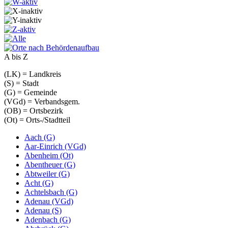
A bis Z
(LK) = Landkreis
(S) = Stadt
(G) = Gemeinde
(VGd) = Verbandsgem.
(OB) = Ortsbezirk
(Ot) = Orts-/Stadtteil
Aach (G)
Aar-Einrich (VGd)
Abenheim (Ot)
Abentheuer (G)
Abtweiler (G)
Acht (G)
Achtelsbach (G)
Adenau (VGd)
Adenau (S)
Adenbach (G)