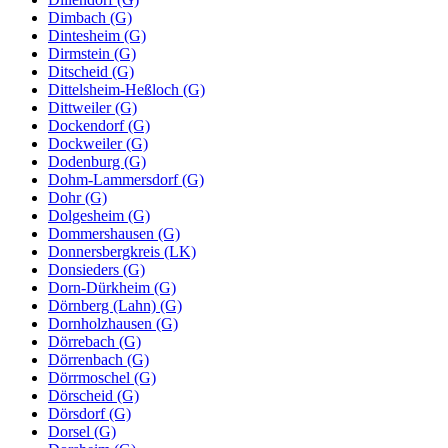
Dimbach (G)
Dintesheim (G)
Dirmstein (G)
Ditscheid (G)
Dittelsheim-Heßloch (G)
Dittweiler (G)
Dockendorf (G)
Dockweiler (G)
Dodenburg (G)
Dohm-Lammersdorf (G)
Dohr (G)
Dolgesheim (G)
Dommershausen (G)
Donnersbergkreis (LK)
Donsieders (G)
Dorn-Dürkheim (G)
Dörnberg (Lahn) (G)
Dornholzhausen (G)
Dörrebach (G)
Dörrenbach (G)
Dörrmoschel (G)
Dörscheid (G)
Dörsdorf (G)
Dorsel (G)