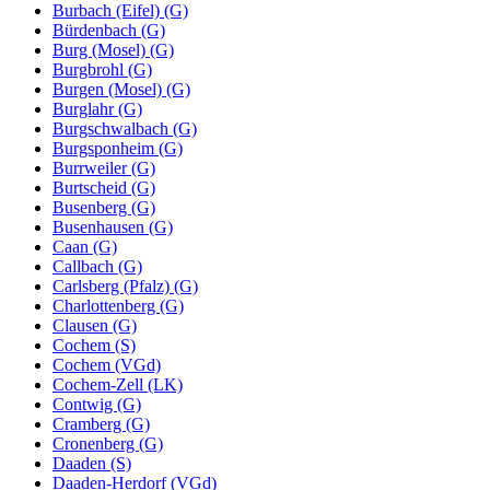
Burbach (Eifel) (G)
Bürdenbach (G)
Burg (Mosel) (G)
Burgbrohl (G)
Burgen (Mosel) (G)
Burglahr (G)
Burgschwalbach (G)
Burgsponheim (G)
Burrweiler (G)
Burtscheid (G)
Busenberg (G)
Busenhausen (G)
Caan (G)
Callbach (G)
Carlsberg (Pfalz) (G)
Charlottenberg (G)
Clausen (G)
Cochem (S)
Cochem (VGd)
Cochem-Zell (LK)
Contwig (G)
Cramberg (G)
Cronenberg (G)
Daaden (S)
Daaden-Herdorf (VGd)