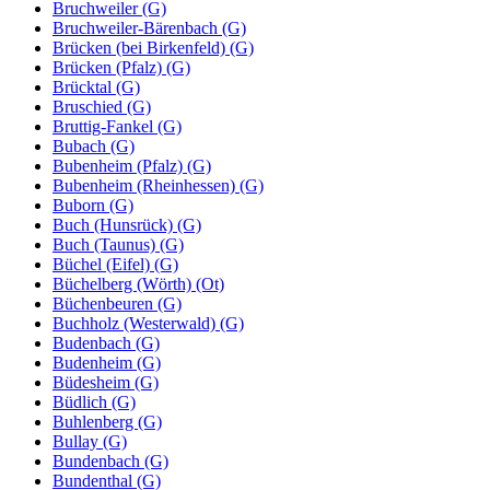
Bruchweiler (G)
Bruchweiler-Bärenbach (G)
Brücken (bei Birkenfeld) (G)
Brücken (Pfalz) (G)
Brücktal (G)
Bruschied (G)
Bruttig-Fankel (G)
Bubach (G)
Bubenheim (Pfalz) (G)
Bubenheim (Rheinhessen) (G)
Buborn (G)
Buch (Hunsrück) (G)
Buch (Taunus) (G)
Büchel (Eifel) (G)
Büchelberg (Wörth) (Ot)
Büchenbeuren (G)
Buchholz (Westerwald) (G)
Budenbach (G)
Budenheim (G)
Büdesheim (G)
Büdlich (G)
Buhlenberg (G)
Bullay (G)
Bundenbach (G)
Bundenthal (G)