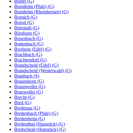
Borler (G)
Bornheim (Pfalz) (G)
Bornheim (Rheinhessen) (G)
Bornich (G)
Borod (G)
Börrstadt (G)
Börsborn (G)
Bosenbach (G)
Bottenbach (G)
Boxberg (Eifel) (G)
Brachbach (G)
Brachtendorf (G)
Brandscheid (Eifel) (G)
Brandscheid (Westerwald) (G)
Braubach (S)
Braunshorn (G)
Braunweiler (G)
Brauweiler (G)
Brecht (G)
Breit (G)
Breitenau (G)
Breitenbach (Pfalz) (G)
Breitenheim (G)
Breitenthal (Hunsrück) (G)
Breitscheid (Hunsrück) (G)