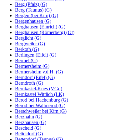
Berg (Pfalz) (G)
Berg (Taunus) (G)
Bergen (bei Kirn) (G)
Bergenhausen (G)
Berghausen (Einrich) (G)
Berghausen (Römerberg) (Ot)
Berglicht (G)
Bergweiler (G)
Berkoth (G)
Berlingen (Eifel) (G)
Bermel (G)
Bermersheim (G)
Bermersheim v.d.H. (G)
Berndorf (Eifel) (G)
Berndroth (G)
Bernkastel-Kues (VGd)
Bernkastel-Wittlich (LK)
Berod bei Hachenburg (G)
Berod bei Wallmerod (G)
Berschweiler bei Kirn (G)
Berzhahn (G)
Berzhausen (G)
Bescheid (G)
Betteldorf (G)
Bettendorf (Taunus) (G)