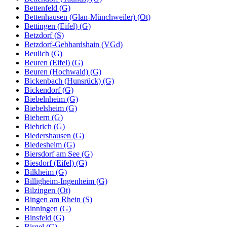
Bettenfeld (G)
Bettenhausen (Glan-Münchweiler) (Ot)
Bettingen (Eifel) (G)
Betzdorf (S)
Betzdorf-Gebhardshain (VGd)
Beulich (G)
Beuren (Eifel) (G)
Beuren (Hochwald) (G)
Bickenbach (Hunsrück) (G)
Bickendorf (G)
Biebelnheim (G)
Biebelsheim (G)
Biebern (G)
Biebrich (G)
Biedershausen (G)
Biedesheim (G)
Biersdorf am See (G)
Biesdorf (Eifel) (G)
Bilkheim (G)
Billigheim-Ingenheim (G)
Bilzingen (Ot)
Bingen am Rhein (S)
Binningen (G)
Binsfeld (G)
Birgel (G)