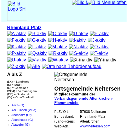
Rheinland-Pfalz
A bis Z
(LK) = Landkreis
(S) = Stadt
Ortsgemeinde Neitersen
(G) = Gemeinde
(VGd) = Verbandsgem.
Mitgliedskommune der
(OB) = Ortsbezirk
(Ot) = Orts-/Stadtteil
Verbandsgemeinde Altenkirchen-
Flammersfeld
Aach (G)
Aar-Einrich (VGd)
PLZ / Ort:
57638 Neitersen
Abenheim (Ot)
Bundesland:
Rheinland-Pfalz
Abentheuer (G)
(Land-)Kreis:
Altenkirchen
Abtweiler (G)
Web-Adr.:
www.neitersen.com