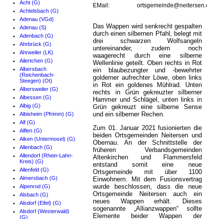
Acht (G)
EMail:
ortsgemeinde@neitersen.com
Achtelsbach (G)
Adenau (VGd)
Das Wappen wird senkrecht gespalten
Adenau (S)
durch einen silbernen Pfahl, belegt mit
Adenbach (G)
drei schwarzen Wolfsangeln
Ahrbrück (G)
untereinander, zudem noch
Ahrweiler (LK)
waagerecht durch eine silberne
Ailertchen (G)
Wellenlinie geteilt. Oben rechts in Rot
Albersbach
ein blaubezungter und -bewehrter
(Reichenbach-
golderner aufrechter Löwe, oben links
Steegen) (Ot)
in Rot ein goldenes Mühlrad. Unten
Albersweiler (G)
rechts in Grün gekreuzter silberner
Albessen (G)
Hammer und Schlägel, unten links in
Albig (G)
Grün gekreuzt eine silberne Sense
und ein silberner Rechen.
Albisheim (Pfrimm) (G)
Alf (G)
Zum 01. Januar 2021 fusionierten die
Alflen (G)
beiden Ortsgemeinden Neitersen und
Alken (Untermosel) (G)
Obernau. An der Schnittstelle der
Allenbach (G)
früheren Verbandsgemeinden
Allendorf (Rhein-Lahn-
Altenkirchen und Flammersfeld
Kreis) (G)
entstand somit eine neue
Allenfeld (G)
Ortsgemeinde mit über 1100
Almersbach (G)
Einwohnern. Mit dem Fusionsvertrag
wurde beschlossen, dass die neue
Alpenrod (G)
Ortsgemeinde Neitersen auch ein
Alsbach (G)
neues Wappen erhält. Dieses
Alsdorf (Eifel) (G)
sogenannte „Allianzwappen“ sollte
Alsdorf (Westerwald)
Elemente beider Wappen der
(G)