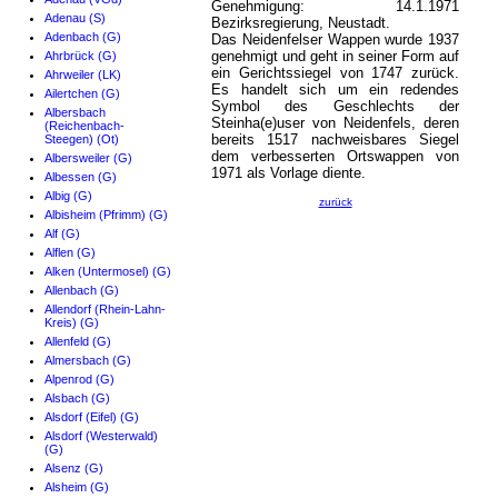
Genehmigung: 14.1.1971
Adenau (S)
Bezirksregierung, Neustadt.
Adenbach (G)
Das Neidenfelser Wappen wurde 1937
genehmigt und geht in seiner Form auf
Ahrbrück (G)
ein Gerichtssiegel von 1747 zurück.
Ahrweiler (LK)
Es handelt sich um ein redendes
Ailertchen (G)
Symbol des Geschlechts der
Albersbach
Steinha(e)user von Neidenfels, deren
(Reichenbach-
bereits 1517 nachweisbares Siegel
Steegen) (Ot)
dem verbesserten Ortswappen von
Albersweiler (G)
1971 als Vorlage diente.
Albessen (G)
Albig (G)
zurück
Albisheim (Pfrimm) (G)
Alf (G)
Alflen (G)
Alken (Untermosel) (G)
Allenbach (G)
Allendorf (Rhein-Lahn-
Kreis) (G)
Allenfeld (G)
Almersbach (G)
Alpenrod (G)
Alsbach (G)
Alsdorf (Eifel) (G)
Alsdorf (Westerwald)
(G)
Alsenz (G)
Alsheim (G)