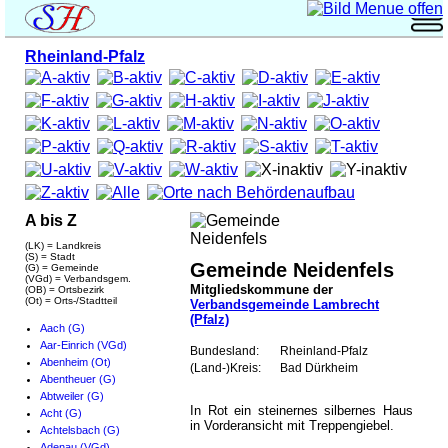
Rheinland-Pfalz
A bis Z
(LK) = Landkreis
(S) = Stadt
Gemeinde Neidenfels
(G) = Gemeinde
(VGd) = Verbandsgem.
Mitgliedskommune der
(OB) = Ortsbezirk
(Ot) = Orts-/Stadtteil
Verbandsgemeinde Lambrecht
(Pfalz)
Aach (G)
Aar-Einrich (VGd)
Bundesland:
Rheinland-Pfalz
Abenheim (Ot)
(Land-)Kreis:
Bad Dürkheim
Abentheuer (G)
Abtweiler (G)
In Rot ein steinernes silbernes Haus
Acht (G)
in Vorderansicht mit Treppengiebel.
Achtelsbach (G)
Adenau (VGd)