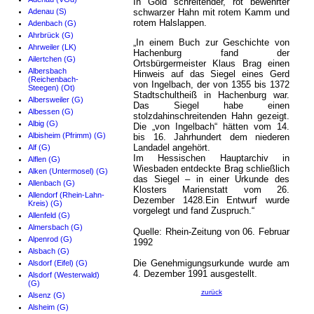
In Gold schreitender, rot bewehrter
Adenau (S)
schwarzer Hahn mit rotem Kamm und
rotem Halslappen.
Adenbach (G)
Ahrbrück (G)
„In einem Buch zur Geschichte von
Ahrweiler (LK)
Hachenburg fand der
Ailertchen (G)
Ortsbürgermeister Klaus Brag einen
Albersbach
Hinweis auf das Siegel eines Gerd
(Reichenbach-
von Ingelbach, der von 1355 bis 1372
Steegen) (Ot)
Stadtschultheiß in Hachenburg war.
Albersweiler (G)
Das Siegel habe einen
Albessen (G)
stolzdahinschreitenden Hahn gezeigt.
Albig (G)
Die „von Ingelbach“ hätten vom 14.
Albisheim (Pfrimm) (G)
bis 16. Jahrhundert dem niederen
Landadel angehört.
Alf (G)
Im Hessischen Hauptarchiv in
Alflen (G)
Wiesbaden entdeckte Brag schließlich
Alken (Untermosel) (G)
das Siegel – in einer Urkunde des
Allenbach (G)
Klosters Marienstatt vom 26.
Allendorf (Rhein-Lahn-
Dezember 1428.Ein Entwurf wurde
Kreis) (G)
vorgelegt und fand Zuspruch.“
Allenfeld (G)
Almersbach (G)
Quelle: Rhein-Zeitung von 06. Februar
Alpenrod (G)
1992
Alsbach (G)
Die Genehmigungsurkunde wurde am
Alsdorf (Eifel) (G)
4. Dezember 1991 ausgestellt.
Alsdorf (Westerwald)
(G)
zurück
Alsenz (G)
Alsheim (G)