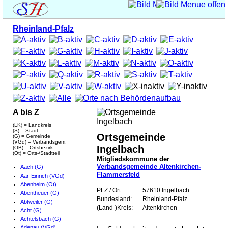
Rheinland-Pfalz
A bis Z
(LK) = Landkreis
(S) = Stadt
Ortsgemeinde
(G) = Gemeinde
(VGd) = Verbandsgem.
Ingelbach
(OB) = Ortsbezirk
(Ot) = Orts-/Stadtteil
Mitgliedskommune der
Verbandsgemeinde Altenkirchen-
Aach (G)
Flammersfeld
Aar-Einrich (VGd)
Abenheim (Ot)
PLZ / Ort:
57610 Ingelbach
Abentheuer (G)
Bundesland:
Rheinland-Pfalz
Abtweiler (G)
(Land-)Kreis:
Altenkirchen
Acht (G)
Achtelsbach (G)
Adenau (VGd)