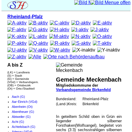
Rheinland-Pfalz
A bis Z
(LK) = Landkreis
(S) = Stadt
Gemeinde Meckenbach
(G) = Gemeinde
(VGd) = Verbandsgem.
Mitgliedskommune der
(OB) = Ortsbezirk
(Ot) = Orts-/Stadtteil
Verbandsgemeinde Birkenfeld
Aach (G)
Bundesland:
Rheinland-Pfalz
Aar-Einrich (VGd)
(Land-)Kreis:
Birkenfeld
Abenheim (Ot)
Abentheuer (G)
In geteiltem Schild oben in Grün ein
Abtweiler (G)
liegender silberner
Acht (G)
Forsthaken(Wolfsangel), begleitet von
Achtelsbach (G)
sechs (3:3) sechsstrahligen silbernen
Adenau (VGd)