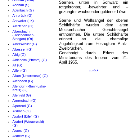
Sternen, unten in Schwarz ein
Adenau (S)
rotgekrönter, -bewehrter und –
Adenbach (G)
gezungter wachsender goldener Löwe.
Ahrbrück (G)
Sterne und Wolfsangel der oberen
Ahrweiler (LK)
Schildhälfte wurden dem alten
Ailertchen (G)
Meckenbacher Gerichtssiegel
Albersbach
entnommen. Die untere Schildhälfte
(Reichenbach-
erinnert an die ehemalige
Steegen) (Ot)
Zugehörigkeit zum Herzogtum Pfalz-
Albersweiler (G)
Zweibrücken.
Albessen (G)
Genehmigt durch Erlass des
Albig (G)
Ministeriums des Inneren vom 21.
Albisheim (Pfrimm) (G)
April 1965.
Alf (G)
Alflen (G)
zurück
Alken (Untermosel) (G)
Allenbach (G)
Allendorf (Rhein-Lahn-
Kreis) (G)
Allenfeld (G)
Almersbach (G)
Alpenrod (G)
Alsbach (G)
Alsdorf (Eifel) (G)
Alsdorf (Westerwald)
(G)
Alsenz (G)
Alsheim (G)