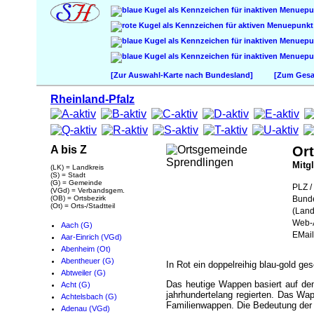
[Zur Auswahl-Karte nach Bundesland]
[Zum Gesam
Rheinland-Pfalz
A bis Z
Or
Mitg
(LK) = Landkreis
(S) = Stadt
(G) = Gemeinde
PLZ / 
(VGd) = Verbandsgem.
(OB) = Ortsbezirk
Bund
(Ot) = Orts-/Stadtteil
(Land
Web-A
Aach (G)
EMail
Aar-Einrich (VGd)
Abenheim (Ot)
Abentheuer (G)
In Rot ein doppelreihig blau-gold ge
Abtweiler (G)
Das heutige Wappen basiert auf dem
Acht (G)
jahrhundertelang regierten. Das Wa
Achtelsbach (G)
Familienwappen. Die Bedeutung der S
Adenau (VGd)