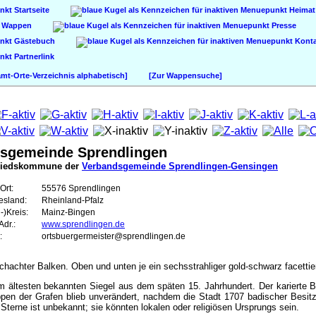
Startseite
Heimat
Wappen
Presse
Gästebuch
Konta
Partnerlink
t-Orte-Verzeichnis alphabetisch]
[Zur Wappensuche]
tsgemeinde Sprendlingen
liedskommune der
Verbandsgemeinde Sprendlingen-Gensingen
Ort:
55576 Sprendlingen
esland:
Rheinland-Pfalz
-)Kreis:
Mainz-Bingen
dr.:
www.sprendlingen.de
:
ortsbuergermeister@sprendlingen.de
schachter Balken. Oben und unten je ein sechsstrahliger gold-schwarz facettier
 ältesten bekannten Siegel aus dem späten 15. Jahrhundert. Der karierte 
ppen der Grafen blieb unverändert, nachdem die Stadt 1707 badischer Besit
terne ist unbekannt; sie könnten lokalen oder religiösen Ursprungs sein.