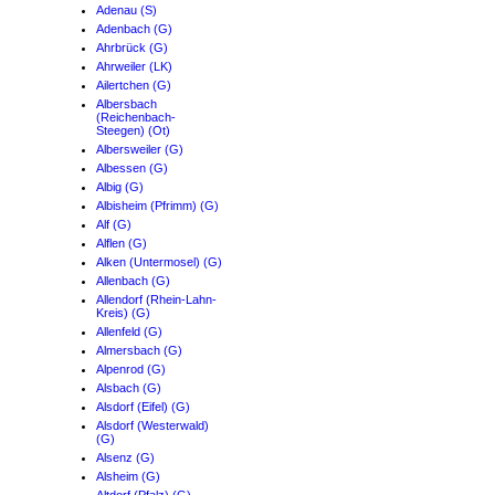
Adenau (S)
Adenbach (G)
Ahrbrück (G)
Ahrweiler (LK)
Ailertchen (G)
Albersbach
(Reichenbach-
Steegen) (Ot)
Albersweiler (G)
Albessen (G)
Albig (G)
Albisheim (Pfrimm) (G)
Alf (G)
Alflen (G)
Alken (Untermosel) (G)
Allenbach (G)
Allendorf (Rhein-Lahn-
Kreis) (G)
Allenfeld (G)
Almersbach (G)
Alpenrod (G)
Alsbach (G)
Alsdorf (Eifel) (G)
Alsdorf (Westerwald)
(G)
Alsenz (G)
Alsheim (G)