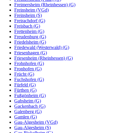
Freimersheim (Rheinhessen) (G)
Freinsheim (VGd)
Freinsheim (S)
Freirachdorf (G)
Freisbach (G)
Frettenheim (G)
Freudenburg (G)
Friedelsheim (G)
Friedewald (Westerwald) (G)
Friesenhagen (G)
Friesenheim (Rheinhessen) (G)
Frohnhofen (G)
Fronhofen (G)
Frücht (G)
Fuchshofen (G)
Fürfeld (G)
Fürthen (G)
Fußgönheim (G)
Gabsheim (G)
Gackenbach (G)
Galenberg (G)
Gamlen (G)
Gau-Algesheim (VGd)
Gau-Algesheim (S)
Gau-Bickelheim (G)