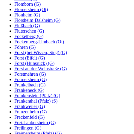
Flomborn (G)
Flomersheim (Ot)
Flonheim (G)
Flörsheim-Dalsheim (G)
Flußbach (G)
Fluterschen (G)
Föckelberg (G)
Fockenberg-Limbach (Ot)
Föhren (G)
Forst (bei Wissen, Sieg) (G)
Forst (Eifel) (G)
Forst (Hunsrück) (G)
Forst an der Weinstraße (G)
Forstmehren (G)
Framersheim (G)
Frankelbach (G)
Frankeneck (G)
Frankenstein (Pfalz) (G)
Frankenthal (Pfalz) (S)
Frankweiler (G)
Franzenheim (G)
Freckenfeld (G)
Frei-Laubersheim (G)
Freilingen (G)
Freimersheim (Pfalz) (G)