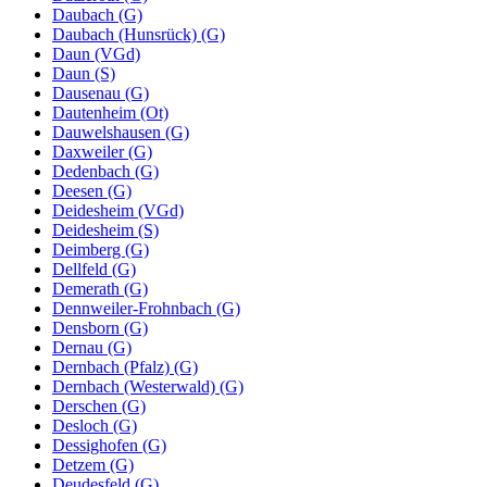
Daubach (G)
Daubach (Hunsrück) (G)
Daun (VGd)
Daun (S)
Dausenau (G)
Dautenheim (Ot)
Dauwelshausen (G)
Daxweiler (G)
Dedenbach (G)
Deesen (G)
Deidesheim (VGd)
Deidesheim (S)
Deimberg (G)
Dellfeld (G)
Demerath (G)
Dennweiler-Frohnbach (G)
Densborn (G)
Dernau (G)
Dernbach (Pfalz) (G)
Dernbach (Westerwald) (G)
Derschen (G)
Desloch (G)
Dessighofen (G)
Detzem (G)
Deudesfeld (G)