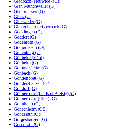
Gladbach (Neuwied) (Ot)
Glan-Münchweiler (G)
Glanbrücken (G)
Glees (G)
Gleisweiler (G)
Gleiszellen-Gleishorbach (G)
Göcklingen (G)
Goddert (G)
Gödenroth (G)
Godramstein (Ot)
Gollenberg (G)
Göllheim (VGd)
Göllheim (G)
Gommersheim (G)
Gonbach (G)
Gondenbrett (G)
Gondershausen (G)
Gondorf (G)
Gönnersdorf (bei Bad Breisig) (G)
Gönnersdorf (Eifel) (G)
Gönnheim (G)
Gonsenheim (OB)
Gonzerath (Ot)
Görgeshausen (G)
Gösenroth (G)