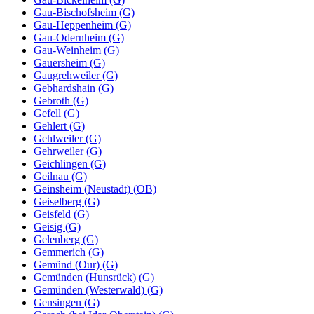
Gau-Bischofsheim (G)
Gau-Heppenheim (G)
Gau-Odernheim (G)
Gau-Weinheim (G)
Gauersheim (G)
Gaugrehweiler (G)
Gebhardshain (G)
Gebroth (G)
Gefell (G)
Gehlert (G)
Gehlweiler (G)
Gehrweiler (G)
Geichlingen (G)
Geilnau (G)
Geinsheim (Neustadt) (OB)
Geiselberg (G)
Geisfeld (G)
Geisig (G)
Gelenberg (G)
Gemmerich (G)
Gemünd (Our) (G)
Gemünden (Hunsrück) (G)
Gemünden (Westerwald) (G)
Gensingen (G)