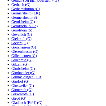
Gerach (bei Idar-Oberstein) (G)
Gerbach (G)
Gerhardsbrunn (G)
Germersheim (LK)
Germersheim (S)
Gerolsheim (G)
Gerolstein (VGd)
Gerolstein (S)
Gevenich (G)
Gieleroth (G)
Gielert (G)
Giershausen (G)
Giesenhausen (G)
Gillenbeuren (G)
Gillenfeld (G)
Gilzem (G)
Gimbsheim (G)
Gimbweiler (G)
Gimmeldingen (OB)
Gindorf (G)
Ginsweiler (G)
Gipperath (G)
Girkenroth (G)
Girod (G)
Gladbach (Eifel) (G)