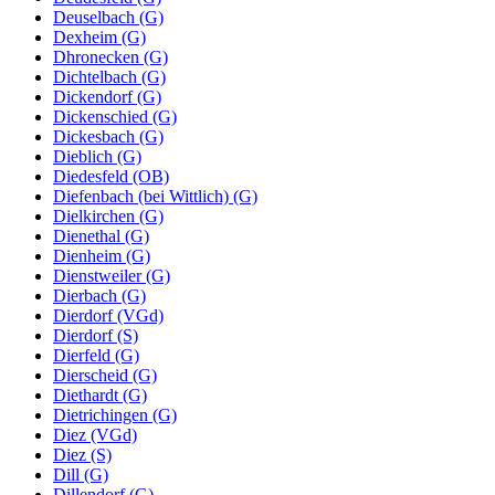
Deuselbach (G)
Dexheim (G)
Dhronecken (G)
Dichtelbach (G)
Dickendorf (G)
Dickenschied (G)
Dickesbach (G)
Dieblich (G)
Diedesfeld (OB)
Diefenbach (bei Wittlich) (G)
Dielkirchen (G)
Dienethal (G)
Dienheim (G)
Dienstweiler (G)
Dierbach (G)
Dierdorf (VGd)
Dierdorf (S)
Dierfeld (G)
Dierscheid (G)
Diethardt (G)
Dietrichingen (G)
Diez (VGd)
Diez (S)
Dill (G)
Dillendorf (G)