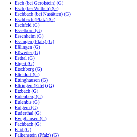
Esch (bei Gerolstein) (G)
Esch (bei Wittlich) (G)
Eschbach (bei Nastätten) (G)
Eschbach (Pfalz) (G)
Eschfeld (G)
Esselborn (G)
Essenheim (G)
Essingen (Pfalz) (G)
Eßlingen (G)
Eßweiler (G)
Esthal (G)
Etgert (G)
Etschberg (G)
Etteldorf (G)
Ettinghausen (G)
Ettringen (Eifel) (G)
Etzbach (G)
Eulenberg (G)
Eulenbis (G)
Eulgem (G)
Eußerthal (G)
Ewighausen (G)
Fachbach (G)
Faid (G)
Falkenstein (Pfalz) (G)