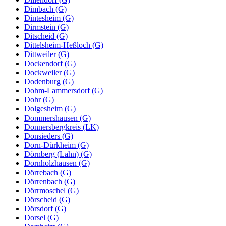
Dimbach (G)
Dintesheim (G)
Dirmstein (G)
Ditscheid (G)
Dittelsheim-Heßloch (G)
Dittweiler (G)
Dockendorf (G)
Dockweiler (G)
Dodenburg (G)
Dohm-Lammersdorf (G)
Dohr (G)
Dolgesheim (G)
Dommershausen (G)
Donnersbergkreis (LK)
Donsieders (G)
Dorn-Dürkheim (G)
Dörnberg (Lahn) (G)
Dornholzhausen (G)
Dörrebach (G)
Dörrenbach (G)
Dörrmoschel (G)
Dörscheid (G)
Dörsdorf (G)
Dorsel (G)