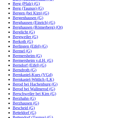
Berg (Pfalz) (G)
Berg (Taunus) (G)
Bergen (bei Kirn) (G)
Bergenhausen (G)
Berghausen (Einrich) (G)
Berghausen (Römerberg) (Ot)
Berglicht (G)
Bergweiler (G)
Berkoth (G)
Berlingen (Eifel) (G)
Bermel (G)
Bermersheim (G)
Bermersheim v.d.H. (G)
Berndorf (Eifel) (G)
Berndroth (G)
Bernkastel-Kues (VGd)
Bernkastel-Wittlich (LK)
Berod bei Hachenburg (G)
Berod bei Wallmerod (G)
Berschweiler bei Kirn (G)
Berzhahn (G)
Berzhausen (G)
Bescheid (G)
Betteldorf (G)
Bettendorf (Taunus) (G)