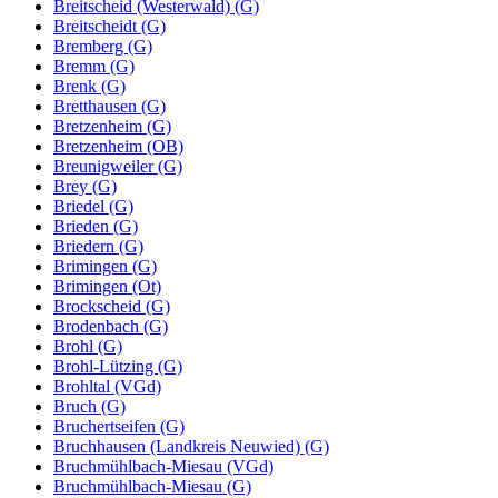
Breitscheid (Westerwald) (G)
Breitscheidt (G)
Bremberg (G)
Bremm (G)
Brenk (G)
Bretthausen (G)
Bretzenheim (G)
Bretzenheim (OB)
Breunigweiler (G)
Brey (G)
Briedel (G)
Brieden (G)
Briedern (G)
Brimingen (G)
Brimingen (Ot)
Brockscheid (G)
Brodenbach (G)
Brohl (G)
Brohl-Lützing (G)
Brohltal (VGd)
Bruch (G)
Bruchertseifen (G)
Bruchhausen (Landkreis Neuwied) (G)
Bruchmühlbach-Miesau (VGd)
Bruchmühlbach-Miesau (G)