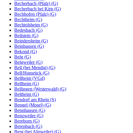
Becherbach (Pfalz) (G)
Becherbach bei Kirn (G)
Bechhofen (Pfalz) (G)
Bechtheim (G)
Bechtolsheim (G)
Bedesbach (G)
Beilstein (G)
Beindersheim (G)
Beinhausen (G)
Bekond (G)
Belg (G)
Belgweiler (G)
Bell (bei Mendig) (G)
Bell/Hunsrück (G)
Bellheim (VGd)
Bellheim (G)
Bellingen (Westerwald) (G)
Beltheim (G)
Bendorf am Rhein (S)
Bengel (Mosel) (G)
Bennhausen (G)
Benzweiler (G)
Bereborn (G)
Berenbach (G)
Berg (bei Ahrweiler) (G)