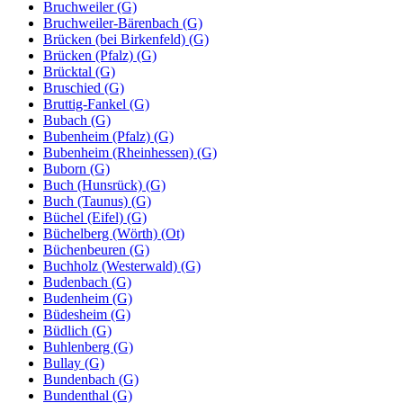
Bruchweiler (G)
Bruchweiler-Bärenbach (G)
Brücken (bei Birkenfeld) (G)
Brücken (Pfalz) (G)
Brücktal (G)
Bruschied (G)
Bruttig-Fankel (G)
Bubach (G)
Bubenheim (Pfalz) (G)
Bubenheim (Rheinhessen) (G)
Buborn (G)
Buch (Hunsrück) (G)
Buch (Taunus) (G)
Büchel (Eifel) (G)
Büchelberg (Wörth) (Ot)
Büchenbeuren (G)
Buchholz (Westerwald) (G)
Budenbach (G)
Budenheim (G)
Büdesheim (G)
Büdlich (G)
Buhlenberg (G)
Bullay (G)
Bundenbach (G)
Bundenthal (G)