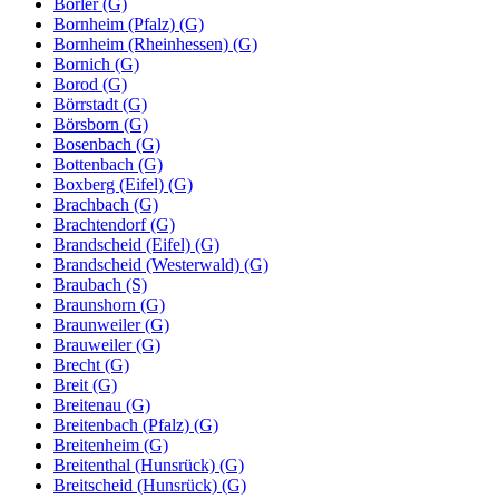
Borler (G)
Bornheim (Pfalz) (G)
Bornheim (Rheinhessen) (G)
Bornich (G)
Borod (G)
Börrstadt (G)
Börsborn (G)
Bosenbach (G)
Bottenbach (G)
Boxberg (Eifel) (G)
Brachbach (G)
Brachtendorf (G)
Brandscheid (Eifel) (G)
Brandscheid (Westerwald) (G)
Braubach (S)
Braunshorn (G)
Braunweiler (G)
Brauweiler (G)
Brecht (G)
Breit (G)
Breitenau (G)
Breitenbach (Pfalz) (G)
Breitenheim (G)
Breitenthal (Hunsrück) (G)
Breitscheid (Hunsrück) (G)