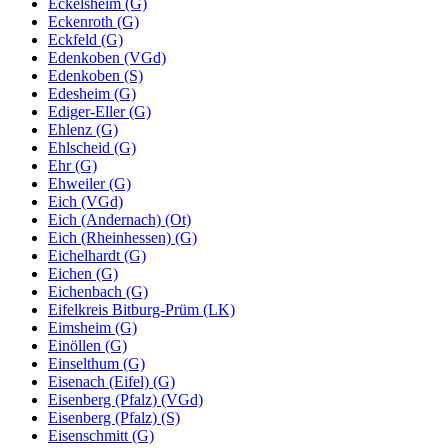
Eckelsheim (G)
Eckenroth (G)
Eckfeld (G)
Edenkoben (VGd)
Edenkoben (S)
Edesheim (G)
Ediger-Eller (G)
Ehlenz (G)
Ehlscheid (G)
Ehr (G)
Ehweiler (G)
Eich (VGd)
Eich (Andernach) (Ot)
Eich (Rheinhessen) (G)
Eichelhardt (G)
Eichen (G)
Eichenbach (G)
Eifelkreis Bitburg-Prüm (LK)
Eimsheim (G)
Einöllen (G)
Einselthum (G)
Eisenach (Eifel) (G)
Eisenberg (Pfalz) (VGd)
Eisenberg (Pfalz) (S)
Eisenschmitt (G)