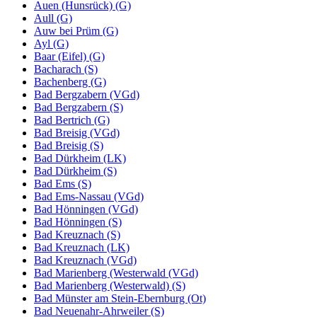
Auen (Hunsrück) (G)
Aull (G)
Auw bei Prüm (G)
Ayl (G)
Baar (Eifel) (G)
Bacharach (S)
Bachenberg (G)
Bad Bergzabern (VGd)
Bad Bergzabern (S)
Bad Bertrich (G)
Bad Breisig (VGd)
Bad Breisig (S)
Bad Dürkheim (LK)
Bad Dürkheim (S)
Bad Ems (S)
Bad Ems-Nassau (VGd)
Bad Hönningen (VGd)
Bad Hönningen (S)
Bad Kreuznach (S)
Bad Kreuznach (LK)
Bad Kreuznach (VGd)
Bad Marienberg (Westerwald (VGd)
Bad Marienberg (Westerwald) (S)
Bad Münster am Stein-Ebernburg (Ot)
Bad Neuenahr-Ahrweiler (S)