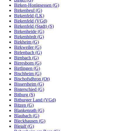
Birken-Honigsessen (G)
Birkenbeul (G)
Birkenfeld (LK)
Birkenfeld (VGd)
Birkenfeld (Stadt) (S)
Birkenheide (G)
Birkenhördt (G)
Birkheim (G)
Birkweiler (G)
Birlenbach (G)
Birnbach (G)
Birresborn (G)
Birtlingen (G)
Bischheim (G)
Bischofsdhron (Ot)
Bissersheim (G)
Bisterschied (G)
Bitburg (S)
Bitburger Land (VGd)
Bitzen (G)
Blankenrath (G)
Blaubach (G)
Bleckhausen (G)
Bleialf (G)