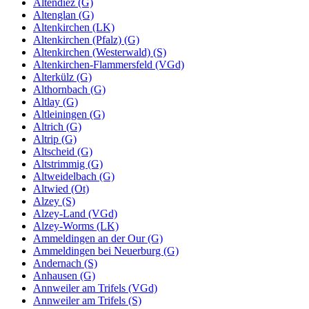
Altendiez (G)
Altenglan (G)
Altenkirchen (LK)
Altenkirchen (Pfalz) (G)
Altenkirchen (Westerwald) (S)
Altenkirchen-Flammersfeld (VGd)
Alterkülz (G)
Althornbach (G)
Altlay (G)
Altleiningen (G)
Altrich (G)
Altrip (G)
Altscheid (G)
Altstrimmig (G)
Altweidelbach (G)
Altwied (Ot)
Alzey (S)
Alzey-Land (VGd)
Alzey-Worms (LK)
Ammeldingen an der Our (G)
Ammeldingen bei Neuerburg (G)
Andernach (S)
Anhausen (G)
Annweiler am Trifels (VGd)
Annweiler am Trifels (S)