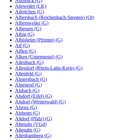
Ahrbrück (G)
Ahrweiler (LK)
Ailertchen (G)
Albersbach (Reichenbach-Steegen) (Ot)
Albersweiler (G)
Albessen (G)
Albig (G)
Albisheim (Pfrimm) (G)
Alf (G)
Alflen (G)
Alken (Untermosel) (G)
Allenbach (G)
Allendorf (Rhein-Lahn-Kreis) (G)
Allenfeld (G)
Almersbach (G)
Alpenrod (G)
Alsbach (G)
Alsdorf (Eifel) (G)
Alsdorf (Westerwald) (G)
Alsenz (G)
Alsheim (G)
Altdorf (Pfalz) (G)
Altenahr (VGd)
Altenahr (G)
Altenbamberg (G)