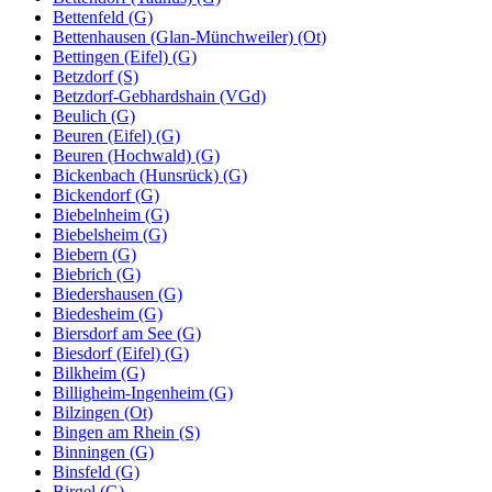
Bettenfeld (G)
Bettenhausen (Glan-Münchweiler) (Ot)
Bettingen (Eifel) (G)
Betzdorf (S)
Betzdorf-Gebhardshain (VGd)
Beulich (G)
Beuren (Eifel) (G)
Beuren (Hochwald) (G)
Bickenbach (Hunsrück) (G)
Bickendorf (G)
Biebelnheim (G)
Biebelsheim (G)
Biebern (G)
Biebrich (G)
Biedershausen (G)
Biedesheim (G)
Biersdorf am See (G)
Biesdorf (Eifel) (G)
Bilkheim (G)
Billigheim-Ingenheim (G)
Bilzingen (Ot)
Bingen am Rhein (S)
Binningen (G)
Binsfeld (G)
Birgel (G)