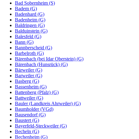
Bad Sobernheim (S)
Badem (G)
Badenhard (G)
Badenheim (G)
Baldringen (G)
Balduinstein (G)
Balesfeld (G)
Bann (G)
Bannberscheid (G)
Barbelroth (G)
Bärenbach (bei Idar Oberstein) (G)
Bärenbach (Hunsrück) (G)
Bärweiler (G)
Barweiler (G)
Basberg (G)
Bassenheim (G)
Battenberg (Pfalz) (G)
Battweiler (G)
Bauler (Landkreis Ahrweiler) (G)
Baumholder (VGd)
Bausendorf (G)
Baustert (G)
Bayerfeld-Steckweiler (G)
Becheln (G)
Bechenheim (G)