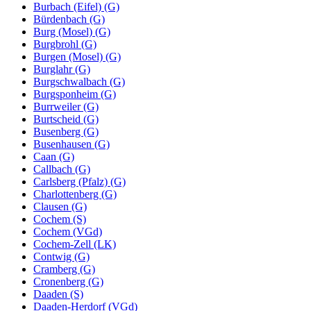
Burbach (Eifel) (G)
Bürdenbach (G)
Burg (Mosel) (G)
Burgbrohl (G)
Burgen (Mosel) (G)
Burglahr (G)
Burgschwalbach (G)
Burgsponheim (G)
Burrweiler (G)
Burtscheid (G)
Busenberg (G)
Busenhausen (G)
Caan (G)
Callbach (G)
Carlsberg (Pfalz) (G)
Charlottenberg (G)
Clausen (G)
Cochem (S)
Cochem (VGd)
Cochem-Zell (LK)
Contwig (G)
Cramberg (G)
Cronenberg (G)
Daaden (S)
Daaden-Herdorf (VGd)