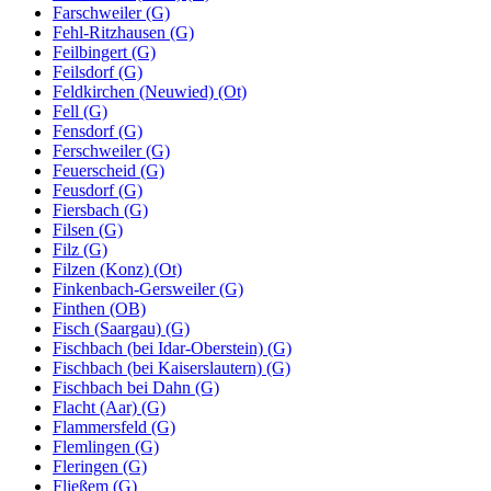
Farschweiler (G)
Fehl-Ritzhausen (G)
Feilbingert (G)
Feilsdorf (G)
Feldkirchen (Neuwied) (Ot)
Fell (G)
Fensdorf (G)
Ferschweiler (G)
Feuerscheid (G)
Feusdorf (G)
Fiersbach (G)
Filsen (G)
Filz (G)
Filzen (Konz) (Ot)
Finkenbach-Gersweiler (G)
Finthen (OB)
Fisch (Saargau) (G)
Fischbach (bei Idar-Oberstein) (G)
Fischbach (bei Kaiserslautern) (G)
Fischbach bei Dahn (G)
Flacht (Aar) (G)
Flammersfeld (G)
Flemlingen (G)
Fleringen (G)
Fließem (G)