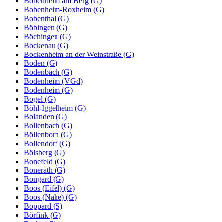
Bobenheim am Berg (G)
Bobenheim-Roxheim (G)
Bobenthal (G)
Böbingen (G)
Böchingen (G)
Bockenau (G)
Bockenheim an der Weinstraße (G)
Boden (G)
Bodenbach (G)
Bodenheim (VGd)
Bodenheim (G)
Bogel (G)
Böhl-Iggelheim (G)
Bolanden (G)
Bollenbach (G)
Böllenborn (G)
Bollendorf (G)
Bölsberg (G)
Bonefeld (G)
Bonerath (G)
Bongard (G)
Boos (Eifel) (G)
Boos (Nahe) (G)
Boppard (S)
Börfink (G)