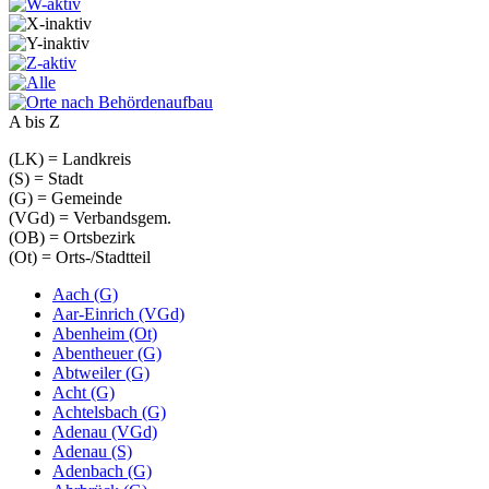
A bis Z
(LK) = Landkreis
(S) = Stadt
(G) = Gemeinde
(VGd) = Verbandsgem.
(OB) = Ortsbezirk
(Ot) = Orts-/Stadtteil
Aach (G)
Aar-Einrich (VGd)
Abenheim (Ot)
Abentheuer (G)
Abtweiler (G)
Acht (G)
Achtelsbach (G)
Adenau (VGd)
Adenau (S)
Adenbach (G)