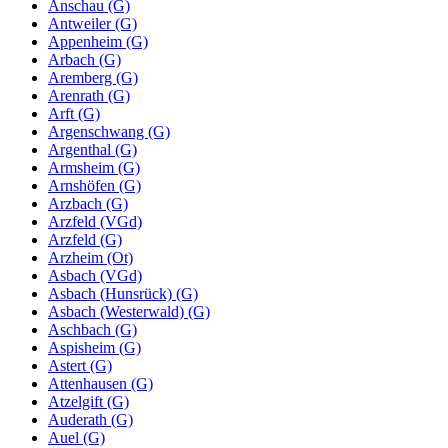
Anschau (G)
Antweiler (G)
Appenheim (G)
Arbach (G)
Aremberg (G)
Arenrath (G)
Arft (G)
Argenschwang (G)
Argenthal (G)
Armsheim (G)
Arnshöfen (G)
Arzbach (G)
Arzfeld (VGd)
Arzfeld (G)
Arzheim (Ot)
Asbach (VGd)
Asbach (Hunsrück) (G)
Asbach (Westerwald) (G)
Aschbach (G)
Aspisheim (G)
Astert (G)
Attenhausen (G)
Atzelgift (G)
Auderath (G)
Auel (G)