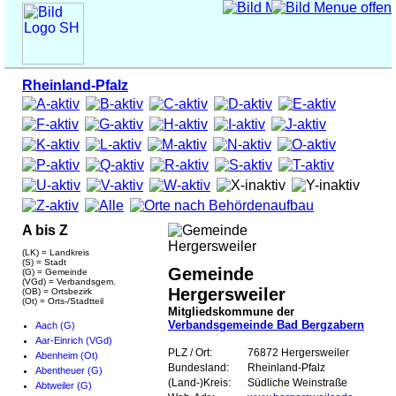
Rheinland-Pfalz
A bis Z
(LK) = Landkreis
(S) = Stadt
Gemeinde
(G) = Gemeinde
(VGd) = Verbandsgem.
Hergersweiler
(OB) = Ortsbezirk
(Ot) = Orts-/Stadtteil
Mitgliedskommune der
Verbandsgemeinde Bad Bergzabern
Aach (G)
Aar-Einrich (VGd)
PLZ / Ort:
76872 Hergersweiler
Abenheim (Ot)
Bundesland:
Rheinland-Pfalz
Abentheuer (G)
(Land-)Kreis:
Südliche Weinstraße
Abtweiler (G)