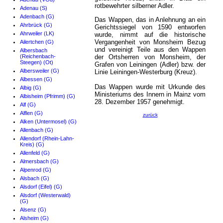
rotbewehrter silberner Adler.
Adenau (S)
Adenbach (G)
Das Wappen, das in Anlehnung an ein
Ahrbrück (G)
Gerichtssiegel von 1590 entworfen
Ahrweiler (LK)
wurde, nimmt auf die historische
Vergangenheit von Monsheim Bezug
Ailertchen (G)
und vereinigt Teile aus den Wappen
Albersbach
(Reichenbach-
der Ortsherren von Monsheim, der
Steegen) (Ot)
Grafen von Leiningen (Adler) bzw. der
Albersweiler (G)
Linie Leiningen-Westerburg (Kreuz).
Albessen (G)
Das Wappen wurde mit Urkunde des
Albig (G)
Ministeriums des Innern in Mainz vom
Albisheim (Pfrimm) (G)
28. Dezember 1957 genehmigt.
Alf (G)
Alflen (G)
zurück
Alken (Untermosel) (G)
Allenbach (G)
Allendorf (Rhein-Lahn-
Kreis) (G)
Allenfeld (G)
Almersbach (G)
Alpenrod (G)
Alsbach (G)
Alsdorf (Eifel) (G)
Alsdorf (Westerwald)
(G)
Alsenz (G)
Alsheim (G)