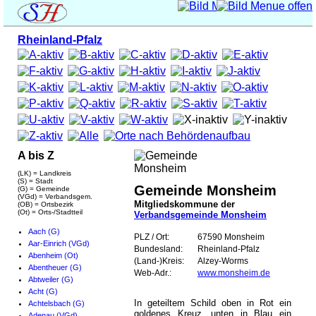
Rheinland-Pfalz
A bis Z
(LK) = Landkreis
(S) = Stadt
Gemeinde Monsheim
(G) = Gemeinde
(VGd) = Verbandsgem.
Mitgliedskommune der
(OB) = Ortsbezirk
(Ot) = Orts-/Stadtteil
Verbandsgemeinde Monsheim
Aach (G)
PLZ / Ort:
67590 Monsheim
Aar-Einrich (VGd)
Bundesland:
Rheinland-Pfalz
Abenheim (Ot)
(Land-)Kreis:
Alzey-Worms
Abentheuer (G)
Web-Adr.:
www.monsheim.de
Abtweiler (G)
Acht (G)
In geteiltem Schild oben in Rot ein
Achtelsbach (G)
goldenes Kreuz, unten in Blau ein
Adenau (VGd)