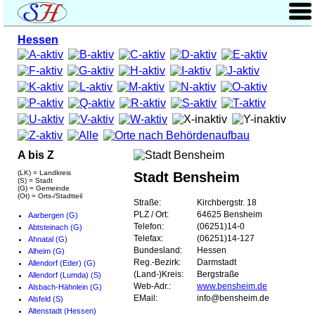
Hessen
A bis Z
(LK) = Landkreis
Stadt Bensheim
(S) = Stadt
(G) = Gemeinde
(Ot) = Orts-/Stadtteil
Straße:
Kirchbergstr. 18
PLZ / Ort:
64625 Bensheim
Aarbergen (G)
Telefon:
(06251)14-0
Abtsteinach (G)
Telefax:
(06251)14-127
Ahnatal (G)
Bundesland:
Hessen
Alheim (G)
Reg.-Bezirk:
Darmstadt
Allendorf (Eder) (G)
(Land-)Kreis:
Bergstraße
Allendorf (Lumda) (S)
Web-Adr.:
www.bensheim.de
Alsbach-Hähnlein (G)
EMail:
info@bensheim.de
Alsfeld (S)
Altenstadt (Hessen)