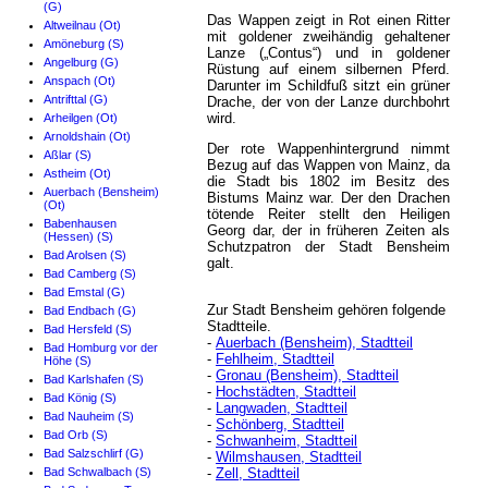
(G)
Das Wappen zeigt in Rot einen Ritter
Altweilnau (Ot)
mit goldener zweihändig gehaltener
Amöneburg (S)
Lanze („Contus“) und in goldener
Angelburg (G)
Rüstung auf einem silbernen Pferd.
Anspach (Ot)
Darunter im Schildfuß sitzt ein grüner
Antrifttal (G)
Drache, der von der Lanze durchbohrt
wird.
Arheilgen (Ot)
Arnoldshain (Ot)
Der rote Wappenhintergrund nimmt
Aßlar (S)
Bezug auf das Wappen von Mainz, da
Astheim (Ot)
die Stadt bis 1802 im Besitz des
Auerbach (Bensheim)
Bistums Mainz war. Der den Drachen
(Ot)
tötende Reiter stellt den Heiligen
Babenhausen
Georg dar, der in früheren Zeiten als
(Hessen) (S)
Schutzpatron der Stadt Bensheim
Bad Arolsen (S)
galt.
Bad Camberg (S)
Bad Emstal (G)
Zur Stadt Bensheim gehören folgende
Bad Endbach (G)
Stadtteile.
Bad Hersfeld (S)
-
Auerbach (Bensheim), Stadtteil
Bad Homburg vor der
-
Fehlheim, Stadtteil
Höhe (S)
-
Gronau (Bensheim), Stadtteil
Bad Karlshafen (S)
-
Hochstädten, Stadtteil
Bad König (S)
-
Langwaden, Stadtteil
Bad Nauheim (S)
-
Schönberg, Stadtteil
Bad Orb (S)
-
Schwanheim, Stadtteil
Bad Salzschlirf (G)
-
Wilmshausen, Stadtteil
Bad Schwalbach (S)
-
Zell, Stadtteil