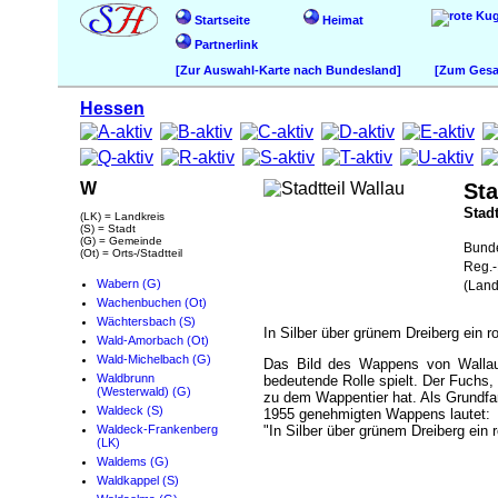
Startseite
Heimat
Partnerlink
[Zur Auswahl-Karte nach Bundesland]
[Zum Gesam
Hessen
W
Sta
Stadt
(LK) = Landkreis
(S) = Stadt
(G) = Gemeinde
Bund
(Ot) = Orts-/Stadtteil
Reg.-
Wabern (G)
(Land
Wachenbuchen (Ot)
Wächtersbach (S)
In Silber über grünem Dreiberg ein 
Wald-Amorbach (Ot)
Wald-Michelbach (G)
Das Bild des Wappens von Wallau 
Waldbrunn
bedeutende Rolle spielt. Der Fuchs, 
(Westerwald) (G)
zu dem Wappentier hat. Als Grundfa
Waldeck (S)
1955 genehmigten Wappens lautet:
Waldeck-Frankenberg
"In Silber über grünem Dreiberg ein
(LK)
Waldems (G)
Waldkappel (S)