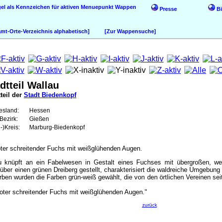
Wappen
Presse
Bi
t-Orte-Verzeichnis alphabetisch]
[Zur Wappensuche]
dtteil Wallau
teil der
Stadt Biedenkopf
esland:
Hessen
Bezirk:
Gießen
-)Kreis:
Marburg-Biedenkopf
roter schreitender Fuchs mit weißglühenden Augen.
knüpft an ein Fabelwesen in Gestalt eines Fuchses mit übergroßen, weiß
über einen grünen Dreiberg gestellt, charakterisiert die waldreiche Umgebung 
rben wurden die Farben grün-weiß gewählt, die von den örtlichen Vereinen se
 roter schreitender Fuchs mit weißglühenden Augen."
zurück