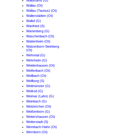
Waldsolms (G)
Wallau (Ot)
Wallau (Taunus) (Ot)
Wallerstädten (Ot)
Walluf (G)
Wanfried (S)
Wartenberg (G)
Waschenbach (Ot)
Wattenheim (Ot)
Watzenborn-Steinberg
(Ot)
Wehretal (G)
Wehrheim (G)
Weidenhausen (Ot)
Weifenbach (Ot)
Weilbach (Ot)
Weilburg (S)
Weilmünster (G)
Weilrod (G)
Weimar (Lahn) (G)
Weinbach (G)
Weiskirchen (Ot)
Weißenborn (G)
Weitershausen (Ot)
Weiterstadt (S)
Wembach-Hahn (Ot)
Wernborn (Ot)