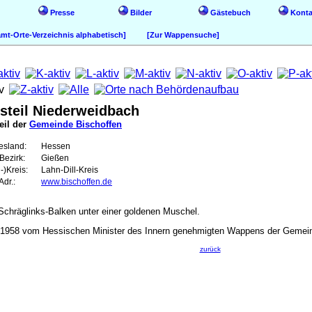
Presse
Bilder
Gästebuch
Konta
t-Orte-Verzeichnis alphabetisch]
[Zur Wappensuche]
steil Niederweidbach
eil der
Gemeinde Bischoffen
esland:
Hessen
Bezirk:
Gießen
-)Kreis:
Lahn-Dill-Kreis
dr.:
www.bischoffen.de
 Schräglinks-Balken unter einer goldenen Muschel.
958 vom Hessischen Minister des Innern genehmigten Wappens der Gemeinde 
zurück