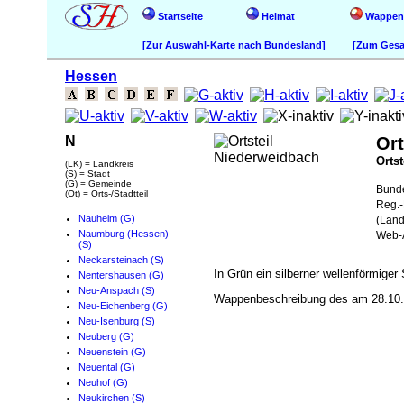
Startseite
Heimat
Wappen
[Zur Auswahl-Karte nach Bundesland]
[Zum Gesam
Hessen
N
Ort
Ortst
(LK) = Landkreis
(S) = Stadt
(G) = Gemeinde
Bund
(Ot) = Orts-/Stadtteil
Reg.-
Nauheim (G)
(Land
Naumburg (Hessen)
Web-A
(S)
Neckarsteinach (S)
In Grün ein silberner wellenförmiger
Nentershausen (G)
Neu-Anspach (S)
Wappenbeschreibung des am 28.10.1
Neu-Eichenberg (G)
Neu-Isenburg (S)
Neuberg (G)
Neuenstein (G)
Neuental (G)
Neuhof (G)
Neukirchen (S)