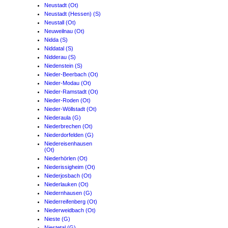
Neustadt (Ot)
Neustadt (Hessen) (S)
Neustall (Ot)
Neuweilnau (Ot)
Nidda (S)
Niddatal (S)
Nidderau (S)
Niedenstein (S)
Nieder-Beerbach (Ot)
Nieder-Modau (Ot)
Nieder-Ramstadt (Ot)
Nieder-Roden (Ot)
Nieder-Wöllstadt (Ot)
Niederaula (G)
Niederbrechen (Ot)
Niederdorfelden (G)
Niedereisenhausen
(Ot)
Niederhörlen (Ot)
Niederissigheim (Ot)
Niederjosbach (Ot)
Niederlauken (Ot)
Niedernhausen (G)
Niederreifenberg (Ot)
Niederweidbach (Ot)
Nieste (G)
Niestetal (G)