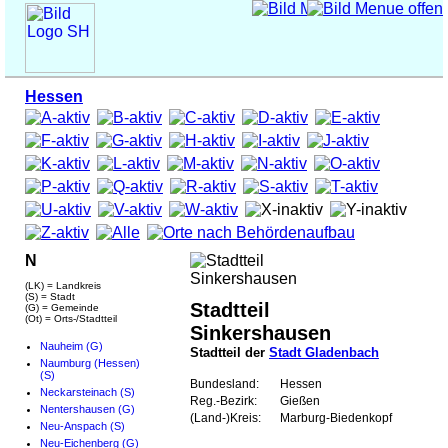
Hessen
N
(LK) = Landkreis
(S) = Stadt
Stadtteil
(G) = Gemeinde
(Ot) = Orts-/Stadtteil
Sinkershausen
Nauheim (G)
Stadtteil der
Stadt Gladenbach
Naumburg (Hessen)
(S)
Bundesland:
Hessen
Neckarsteinach (S)
Reg.-Bezirk:
Gießen
Nentershausen (G)
(Land-)Kreis:
Marburg-Biedenkopf
Neu-Anspach (S)
Neu-Eichenberg (G)