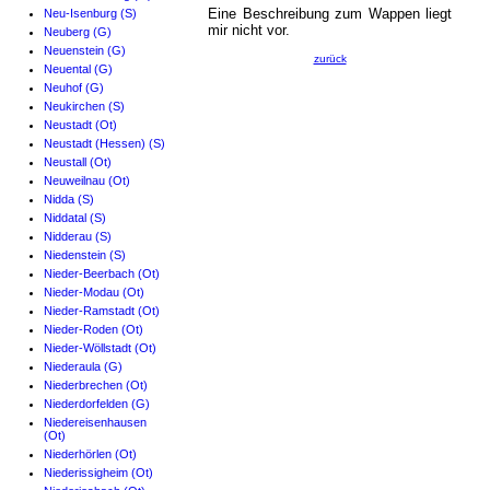
Eine Beschreibung zum Wappen liegt
Neu-Isenburg (S)
mir nicht vor.
Neuberg (G)
Neuenstein (G)
zurück
Neuental (G)
Neuhof (G)
Neukirchen (S)
Neustadt (Ot)
Neustadt (Hessen) (S)
Neustall (Ot)
Neuweilnau (Ot)
Nidda (S)
Niddatal (S)
Nidderau (S)
Niedenstein (S)
Nieder-Beerbach (Ot)
Nieder-Modau (Ot)
Nieder-Ramstadt (Ot)
Nieder-Roden (Ot)
Nieder-Wöllstadt (Ot)
Niederaula (G)
Niederbrechen (Ot)
Niederdorfelden (G)
Niedereisenhausen
(Ot)
Niederhörlen (Ot)
Niederissigheim (Ot)