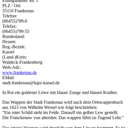
Ehlingshäuser Str. 1
PLZ / Ort:
35110 Frankenau
Telefon:
(06455)799-0
Telefax:
(06455)799-55
Bundesland:
Hessen
Reg.-Bezirk:
Kassel
(Land-)Kreis:
Waldeck-Frankenberg
Web-Adr.:
www.frankenau.de
EMail:
stadt.frankenau@kgrz-kassel.de
In Rot ein goldener Löwe mit blauer Zunge und blauen Krallen.
Das Wappen der Stadt Frankenau wird nach dem Ortswappenbuch
aus 1623 von Wilhelm Wessel wie folgt beschrieben:
“Ein roter Schild steht im Felde. Darauff ein gelber Lew gestellt.
Die Franckenaw von altersher. Das wappen führt zu Tugend Lehr.“
Das jetzige Wappen wird ebenfalls von dem Löwen bestimmt. Er ist