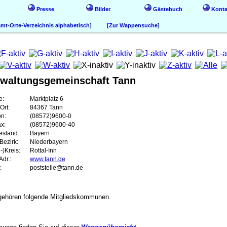
Presse
Bilder
Gästebuch
Konta
t-Orte-Verzeichnis alphabetisch]
[Zur Wappensuche]
rwaltungsgemeinschaft Tann
e:
Marktplatz 6
Ort:
84367 Tann
on:
(08572)9600-0
ax:
(08572)9600-40
esland:
Bayern
Bezirk:
Niederbayern
-)Kreis:
Rottal-Inn
dr.:
www.tann.de
:
poststelle@tann.de
gehören folgende Mitgliedskommunen.