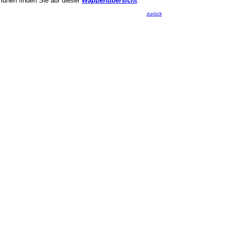
munen finden Sie auf dieser
Wappenübersicht
.
zurück