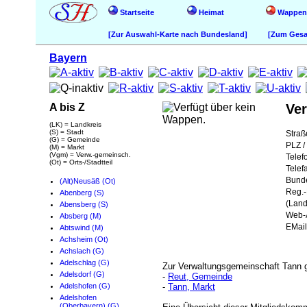
Startseite
Heimat
Wappen
[Zur Auswahl-Karte nach Bundesland]
[Zum Gesam
Bayern
A bis Z
Ve
(LK) = Landkreis
(S) = Stadt
Straß
(G) = Gemeinde
PLZ / 
(M) = Markt
(Vgm) = Verw.-gemeinsch.
Telef
(Ot) = Orts-/Stadtteil
Telef
Bund
(Alt)Neusäß (Ot)
Reg.-
Abenberg (S)
(Land
Abensberg (S)
Web-A
Absberg (M)
EMail
Abtswind (M)
Achsheim (Ot)
Achslach (G)
Adelschlag (G)
Zur Verwaltungsgemeinschaft Tann 
Adelsdorf (G)
-
Reut, Gemeinde
Adelshofen (G)
-
Tann, Markt
Adelshofen
(Oberbayern) (G)