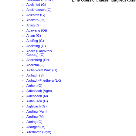
Eine Übersicht dieser Mitgliedskom
Adelsried (G)
Adelzhausen (G)
Adlkofen (G)
Affaltern (Ot)
Affing (G)
Agawang (Ot)
Aham (G)
Aholfing (G)
Aholming (G)
Ahorn (Landkreis
Coburg) (G)
Ahornberg (Ot)
Ahorntal (G)
Aicha vorm Wald (G)
Aichach (S)
Aichach-Friedberg (LK)
Aichen (G)
Aidenbach (Vgm)
Aidenbach (M)
Aidhausen (G)
Aiglsbach (G)
Aindling (Vgm)
Aindling (M)
Ainring (G)
Aislingen (M)
Aiterhofen (Vgm)