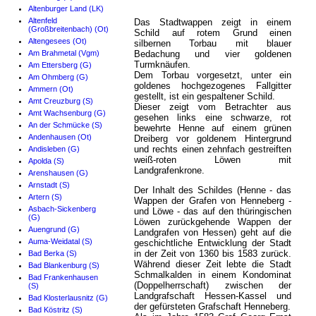
Altenburger Land (LK)
Altenfeld
Das Stadtwappen zeigt in einem
(Großbreitenbach) (Ot)
Schild auf rotem Grund einen
Altengesees (Ot)
silbernen Torbau mit blauer
Am Brahmetal (Vgm)
Bedachung und vier goldenen
Turmknäufen.
Am Ettersberg (G)
Dem Torbau vorgesetzt, unter ein
Am Ohmberg (G)
goldenes hochgezogenes Fallgitter
Ammern (Ot)
gestellt, ist ein gespaltener Schild.
Amt Creuzburg (S)
Dieser zeigt vom Betrachter aus
Amt Wachsenburg (G)
gesehen links eine schwarze, rot
An der Schmücke (S)
bewehrte Henne auf einem grünen
Andenhausen (Ot)
Dreiberg vor goldenem Hintergrund
und rechts einen zehnfach gestreiften
Andisleben (G)
weiß-roten Löwen mit
Apolda (S)
Landgrafenkrone.
Arenshausen (G)
Arnstadt (S)
Der Inhalt des Schildes (Henne - das
Artern (S)
Wappen der Grafen von Henneberg -
Asbach-Sickenberg
und Löwe - das auf den thüringischen
(G)
Löwen zurückgehende Wappen der
Auengrund (G)
Landgrafen von Hessen) geht auf die
Auma-Weidatal (S)
geschichtliche Entwicklung der Stadt
in der Zeit von 1360 bis 1583 zurück.
Bad Berka (S)
Während dieser Zeit lebte die Stadt
Bad Blankenburg (S)
Schmalkalden in einem Kondominat
Bad Frankenhausen
(Doppelherrschaft) zwischen der
(S)
Landgrafschaft Hessen-Kassel und
Bad Klosterlausnitz (G)
der gefürsteten Grafschaft Henneberg.
Bad Köstritz (S)