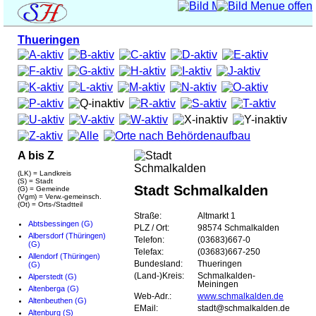
Thueringen
A bis Z
(LK) = Landkreis
(S) = Stadt
Stadt Schmalkalden
(G) = Gemeinde
(Vgm) = Verw.-gemeinsch.
(Ot) = Orts-/Stadtteil
Straße:
Altmarkt 1
Abtsbessingen (G)
PLZ / Ort:
98574 Schmalkalden
Albersdorf (Thüringen)
Telefon:
(03683)667-0
(G)
Telefax:
(03683)667-250
Allendorf (Thüringen)
Bundesland:
Thueringen
(G)
(Land-)Kreis:
Schmalkalden-
Alperstedt (G)
Meiningen
Altenberga (G)
Web-Adr.:
www.schmalkalden.de
Altenbeuthen (G)
EMail:
stadt@schmalkalden.de
Altenburg (S)