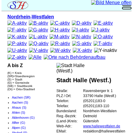
Nordrhein-Westfalen
A bis Z
(K) = Kreis
(SR)=Staedteregion
Stadt Halle (Westf.)
(S) = Stadt
(G) = Gemeinde
(SB) = Stadtbezirk
(Ot) = Orts-/Stadtteil
Straße:
Ravensberger tr. 1
PLZ / Ort:
33790 Halle (Westf.)
Aachen (SR)
Telefon:
(05201)183-0
Aachen (S)
Telefax:
(05201)183-110
Ahaus (S)
Bundesland:
Nordrhein-Westfalen
Ahlen (S)
Reg.-Bezirk:
Detmold
Aldenhoven (G)
(Land-)Kreis:
Gütersloh
Alfter (G)
Web-Adr.:
www.hallewestfalen.de
Alpen (G)
EMail:
redaktion@hallewestfalen.net
Alsdorf (S)