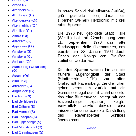
Altena (S)
Altenbeken (G)
In rotem Schild drei silberne (weiße),
Altenberge (G)
grün gestielte Lilien, darauf ein
silberner (weißer) Herzschild mit drei
Altengeseke (Ot)
roten Sparren.
Altenmellrich (Ot)
Altkalkar (Ot)
Die 1973 neu gebildete Stadt Halle
Anholt (Ot)
(Westf.) hat mit Genehmigung vom
Anröchte (G)
11. September 1973 das alte
Appeldorn (Ot)
Stadtwappen Halle übernommen, das
bereits am 22. Januar 1908 durch
Arnsberg (S)
Erlass des Königs von Preußen
Arnsberg (Ot)
verliehen worden war.
Arsbeck (Ot)
Ascheberg (Westfalen)
Die drei Sparren weisen hin auf die
(G)
frühere Zugehörigkeit der Stadt
Asseln (Ot)
(Stadtrechte 1719) zur alten
Atteln (Ot)
Grafschaft Ravensberg. Die drei Lilien
Attendorn (S)
gehen vermutlich zurück auf ein
Augustdorf (G)
Gemeindesiegel des 18. Jahrhunderts,
Bachum (Ot)
das eine Blumenvase, belegt mit den
Ravensberger Sparren, zeigte.
Bad Berleburg (S)
Vermutlich wurde damals eine
Bad Driburg (S)
missverstandene barocke Darstellung
Bad Honnef (S)
des Ravensberger Schildes
Bad Laasphe (S)
übernommen.
Bad Lippspringe (S)
Bad Münstereifel (S)
zurück
Bad Oeynhausen (S)