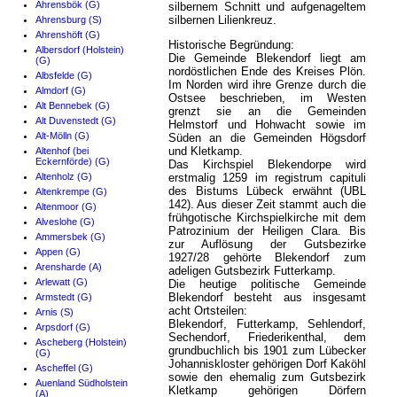
Ahrensbök (G)
silbernem Schnitt und aufgenageltem
silbernen Lilienkreuz.
Ahrensburg (S)
Ahrenshöft (G)
Historische Begründung:
Albersdorf (Holstein)
Die Gemeinde Blekendorf liegt am
(G)
nordöstlichen Ende des Kreises Plön.
Albsfelde (G)
Im Norden wird ihre Grenze durch die
Almdorf (G)
Ostsee beschrieben, im Westen
Alt Bennebek (G)
grenzt sie an die Gemeinden
Alt Duvenstedt (G)
Helmstorf und Hohwacht sowie im
Alt-Mölln (G)
Süden an die Gemeinden Högsdorf
und Kletkamp.
Altenhof (bei
Eckernförde) (G)
Das Kirchspiel Blekendorpe wird
Altenholz (G)
erstmalig 1259 im registrum capituli
des Bistums Lübeck erwähnt (UBL
Altenkrempe (G)
142). Aus dieser Zeit stammt auch die
Altenmoor (G)
frühgotische Kirchspielkirche mit dem
Alveslohe (G)
Patrozinium der Heiligen Clara. Bis
Ammersbek (G)
zur Auflösung der Gutsbezirke
Appen (G)
1927/28 gehörte Blekendorf zum
Arensharde (A)
adeligen Gutsbezirk Futterkamp.
Arlewatt (G)
Die heutige politische Gemeinde
Blekendorf besteht aus insgesamt
Armstedt (G)
acht Ortsteilen:
Arnis (S)
Blekendorf, Futterkamp, Sehlendorf,
Arpsdorf (G)
Sechendorf, Friederikenthal, dem
Ascheberg (Holstein)
grundbuchlich bis 1901 zum Lübecker
(G)
Johanniskloster gehörigen Dorf Kaköhl
Ascheffel (G)
sowie den ehemalig zum Gutsbezirk
Auenland Südholstein
Kletkamp gehörigen Dörfern
(A)