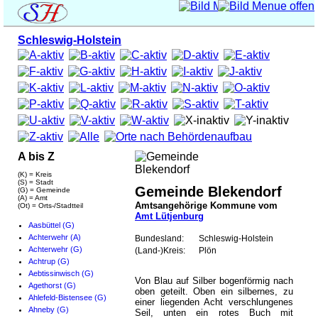
Schleswig-Holstein
A bis Z
(K) = Kreis
(S) = Stadt
Gemeinde Blekendorf
(G) = Gemeinde
(A) = Amt
Amtsangehörige Kommune vom
(Ot) = Orts-/Stadtteil
Amt Lütjenburg
Aasbüttel (G)
Achterwehr (A)
Bundesland:
Schleswig-Holstein
Achterwehr (G)
(Land-)Kreis:
Plön
Achtrup (G)
Aebtissinwisch (G)
Von Blau auf Silber bogenförmig nach
Agethorst (G)
oben geteilt. Oben ein silbernes, zu
Ahlefeld-Bistensee (G)
einer liegenden Acht verschlungenes
Ahneby (G)
Seil, unten ein rotes Buch mit