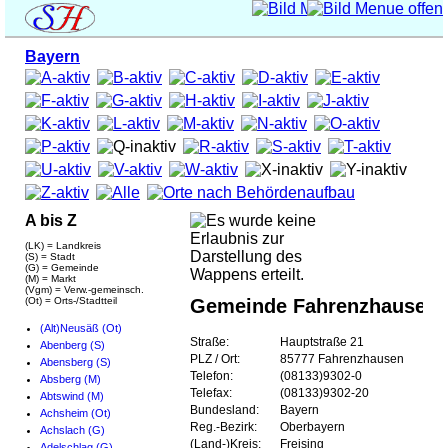
Bayern
A bis Z
(LK) = Landkreis
(S) = Stadt
(G) = Gemeinde
(M) = Markt
(Vgm) = Verw.-gemeinsch.
(Ot) = Orts-/Stadtteil
Gemeinde Fahrenzhausen
(Alt)Neusäß (Ot)
Straße:
Hauptstraße 21
Abenberg (S)
PLZ / Ort:
85777 Fahrenzhausen
Abensberg (S)
Telefon:
(08133)9302-0
Absberg (M)
Telefax:
(08133)9302-20
Abtswind (M)
Bundesland:
Bayern
Achsheim (Ot)
Reg.-Bezirk:
Oberbayern
Achslach (G)
(Land-)Kreis:
Freising
Adelschlag (G)