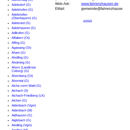
Web-Adr.:
www.fahrenzhausen.de
Adelsdorf (G)
EMail:
gemeinde@fahrenzhausen.de
Adelshofen (G)
Adelshofen
(Oberbayern) (G)
zurück
Adelsried (G)
Adelzhausen (G)
Adlkofen (G)
Affaltern (Ot)
Affing (G)
Agawang (Ot)
Aham (G)
Aholfing (G)
Aholming (G)
Ahorn (Landkreis
Coburg) (G)
Ahornberg (Ot)
Ahorntal (G)
Aicha vorm Wald (G)
Aichach (S)
Aichach-Friedberg (LK)
Aichen (G)
Aidenbach (Vgm)
Aidenbach (M)
Aidhausen (G)
Aiglsbach (G)
Aindling (Vgm)