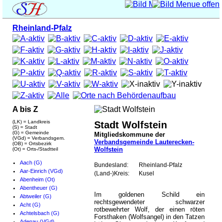
Rheinland-Pfalz
A bis Z
(LK) = Landkreis
Stadt Wolfstein
(S) = Stadt
(G) = Gemeinde
Mitgliedskommune der
(VGd) = Verbandsgem.
Verbandsgemeinde Lauterecken-
(OB) = Ortsbezirk
Wolfstein
(Ot) = Orts-/Stadtteil
Aach (G)
Bundesland:
Rheinland-Pfalz
Aar-Einrich (VGd)
(Land-)Kreis:
Kusel
Abenheim (Ot)
Abentheuer (G)
Im goldenen Schild ein
Abtweiler (G)
rechtsgewendeter schwarzer
Acht (G)
rotbewehrter Wolf, der einen röten
Achtelsbach (G)
Forsthaken (Wolfsangel) in den Tatzen
Adenau (VGd)