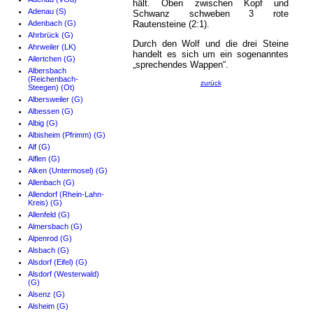
hält. Oben zwischen Kopf und
Adenau (S)
Schwanz schweben 3 rote
Adenbach (G)
Rautensteine (2:1).
Ahrbrück (G)
Durch den Wolf und die drei Steine
Ahrweiler (LK)
handelt es sich um ein sogenanntes
Ailertchen (G)
„sprechendes Wappen“.
Albersbach
(Reichenbach-
zurück
Steegen) (Ot)
Albersweiler (G)
Albessen (G)
Albig (G)
Albisheim (Pfrimm) (G)
Alf (G)
Alflen (G)
Alken (Untermosel) (G)
Allenbach (G)
Allendorf (Rhein-Lahn-
Kreis) (G)
Allenfeld (G)
Almersbach (G)
Alpenrod (G)
Alsbach (G)
Alsdorf (Eifel) (G)
Alsdorf (Westerwald)
(G)
Alsenz (G)
Alsheim (G)